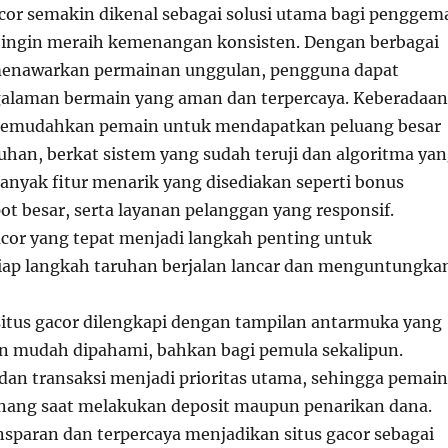
cor semakin dikenal sebagai solusi utama bagi penggem
g ingin meraih kemenangan konsisten. Dengan berbagai
menawarkan permainan unggulan, pengguna dapat
alaman bermain yang aman dan terpercaya. Keberadaan
i memudahkan pemain untuk mendapatkan peluang besar
uhan, berkat sistem yang sudah teruji dan algoritma ya
, banyak fitur menarik yang disediakan seperti bonus
ot besar, serta layanan pelanggan yang responsif.
acor yang tepat menjadi langkah penting untuk
ap langkah taruhan berjalan lancar dan menguntungka
situs gacor dilengkapi dengan tampilan antarmuka yang
an mudah dipahami, bahkan bagi pemula sekalipun.
an transaksi menjadi prioritas utama, sehingga pemain
nang saat melakukan deposit maupun penarikan dana.
nsparan dan terpercaya menjadikan situs gacor sebagai