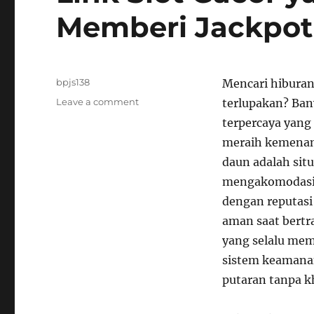
Memberi Jackpot
Tags
bpjs138
Mencari hiburan
on
Leave a comment
terlupakan? Ba
Optimalkan
terpercaya yan
Setiap
meraih kemenang
Spin
Anda
daun adalah sit
dengan
mengakomodasi g
Link
dengan reputasi
Slot
Gacor
aman saat bertr
yang
yang selalu mem
Sudah
sistem keamanan
Teruji
Memberi
putaran tanpa k
Jackpot