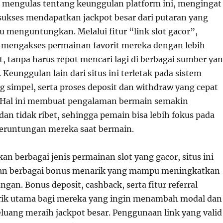
g mengulas tentang keunggulan platform ini, mengingat
ukses mendapatkan jackpot besar dari putaran yang
u menguntungkan. Melalui fitur “link slot gacor”,
 mengakses permainan favorit mereka dengan lebih
, tanpa harus repot mencari lagi di berbagai sumber ya
. Keunggulan lain dari situs ini terletak pada sistem
g simpel, serta proses deposit dan withdraw yang cepat
. Hal ini membuat pengalaman bermain semakin
n tidak ribet, sehingga pemain bisa lebih fokus pada
beruntungan mereka saat bermain.
n berbagai jenis permainan slot yang gacor, situs ini
an berbagai bonus menarik yang mampu meningkatkan
an. Bonus deposit, cashback, serta fitur referral
arik utama bagi mereka yang ingin menambah modal dan
uang meraih jackpot besar. Penggunaan link yang valid