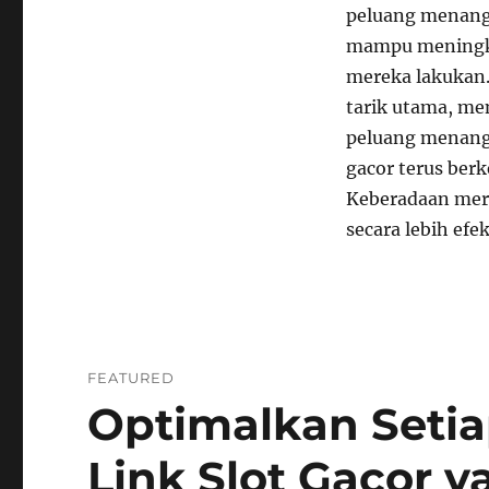
peluang menang 
mampu meningkat
mereka lakukan.
tarik utama, m
peluang menang.
gacor terus berk
Keberadaan mer
secara lebih efek
FEATURED
Optimalkan Seti
Link Slot Gacor y