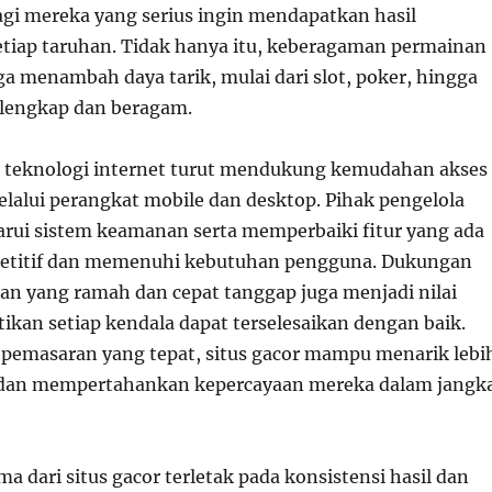
agi mereka yang serius ingin mendapatkan hasil
etiap taruhan. Tidak hanya itu, keberagaman permainan
ga menambah daya tarik, mulai dari slot, poker, hingga
g lengkap dan beragam.
teknologi internet turut mendukung kemudahan akses
elalui perangkat mobile dan desktop. Pihak pengelola
rui sistem keamanan serta memperbaiki fitur yang ada
petitif dan memenuhi kebutuhan pengguna. Dukungan
an yang ramah dan cepat tanggap juga menjadi nilai
kan setiap kendala dapat terselesaikan dengan baik.
 pemasaran yang tepat, situs gacor mampu menarik lebi
dan mempertahankan kepercayaan mereka dalam jangk
 dari situs gacor terletak pada konsistensi hasil dan