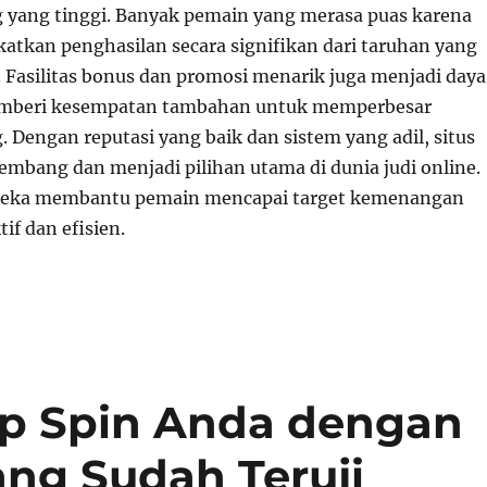
yang tinggi. Banyak pemain yang merasa puas karena
kan penghasilan secara signifikan dari taruhan yang
 Fasilitas bonus dan promosi menarik juga menjadi daya
emberi kesempatan tambahan untuk memperbesar
 Dengan reputasi yang baik dan sistem yang adil, situs
embang dan menjadi pilihan utama di dunia judi online.
eka membantu pemain mencapai target kemenangan
tif dan efisien.
ap Spin Anda dengan
ang Sudah Teruji