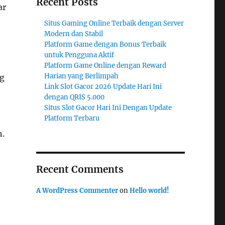
Recent Posts
ar
Situs Gaming Online Terbaik dengan Server
Modern dan Stabil
Platform Game dengan Bonus Terbaik
untuk Pengguna Aktif
Platform Game Online dengan Reward
Harian yang Berlimpah
ng
Link Slot Gacor 2026 Update Hari Ini
dengan QRIS 5.000
Situs Slot Gacor Hari Ini Dengan Update
Platform Terbaru
n.
Recent Comments
A WordPress Commenter
on
Hello world!