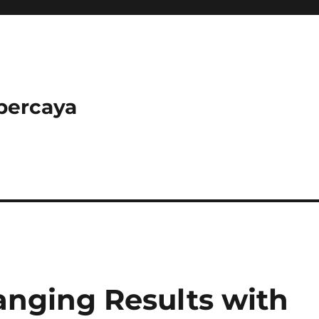
percaya
nging Results with