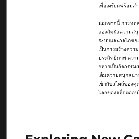
เพื่อเตรียมพร้อม
นอกจากนี้ การทดลอ
ลองสัมผัสความสนุก
ระบบและกลไกของแต่
เป็นการสร้างความม
ประสิทธิภาพ ความส
กลายเป็นกิจกรรมยอ
เต็มความสนุกสนาน
เข้ากับสไตล์ของค
โลกของสล็อตออนไล