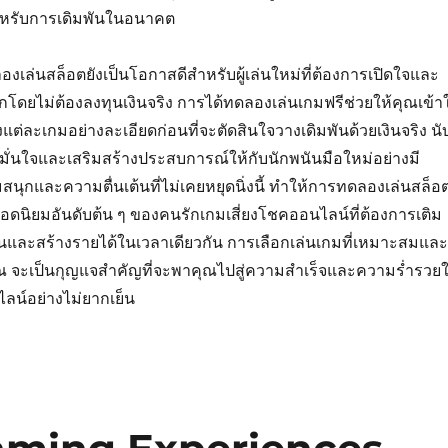
สำหรับการเดิมพันในอนาคต
งเล่นสล็อตยังเป็นโอกาสดีสำหรับผู้เล่นใหม่ที่ต้องการเปิดใจและ
โดยไม่ต้องลงทุนเงินจริง การได้ทดลองเล่นเกมฟรีช่วยให้คุณเข้า
ละเกมอย่างละเอียดก่อนที่จะตัดสินใจวางเดิมพันด้วยเงินจริง นั
ั่นใจและเสริมสร้างประสบการณ์ให้กับนักพนันมือใหม่อย่างมี
นุกและความตื่นเต้นที่ไม่เคยหยุดนิ่งนี้ ทำให้การทดลองเล่นสล็อ
ดนิยมอันดับต้น ๆ ของคนรักเกมเสี่ยงโชคออนไลน์ที่ต้องการเติม
และสร้างรายได้ในเวลาเดียวกัน การเลือกเล่นเกมที่เหมาะสมและ
ุณ จะเป็นกุญแจสำคัญที่จะพาคุณไปสู่ความสำเร็จและความร่ำรวย
น์อย่างไม่ยากเย็น