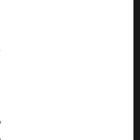
น
ม
จ