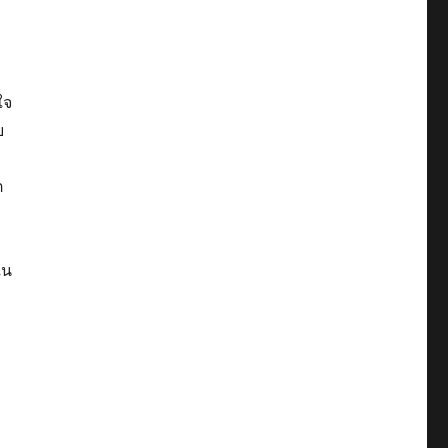
ใจ
บ
ต
ใน