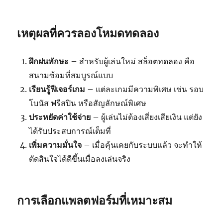
เหตุผลที่ควรลองโหมดทดลอง
ฝึกฝนทักษะ
– สำหรับผู้เล่นใหม่ สล็อตทดลอง คือ
สนามซ้อมที่สมบูรณ์แบบ
เรียนรู้ฟีเจอร์เกม
– แต่ละเกมมีความพิเศษ เช่น รอบ
โบนัส ฟรีสปิน หรือสัญลักษณ์พิเศษ
ประหยัดค่าใช้จ่าย
– ผู้เล่นไม่ต้องเสี่ยงเสียเงิน แต่ยัง
ได้รับประสบการณ์เต็มที่
เพิ่มความมั่นใจ
– เมื่อคุ้นเคยกับระบบแล้ว จะทำให้
ตัดสินใจได้ดีขึ้นเมื่อลงเล่นจริง
การเลือกแพลตฟอร์มที่เหมาะสม