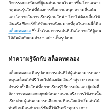
กิจกรรมยอดนิยมที่ผู้คนหันมาสนใจมากขึ้น โดยเฉพาะ
กลุ่มคนรุ่นใหม่ที่ต้องการทั้งความสนุก ความตื่นเต้น
และโอกาสในการเรียนรู้เกมใหม่ ๆ โดยไม่ต้องเสี่ยงใช้
เงินจริง ฟีเจอร์ที่ได้รับความนิยมมากที่สุดในตอนนี้ก็คือ
สล็อตทดลอง
ซึ่งเป็นโหมดการเล่นที่เปิดโอกาสให้ผู้เล่น
ได้สัมผัสกับเกมต่าง ๆ อย่างเต็มรูปแบบ
ทำความรู้จักกับ สล็อตทดลอง
สล็อตทดลอง คือรูปแบบการเล่นที่ให้ผู้เล่นสามารถลอง
หมุนสล็อตได้ฟรี โดยไม่ต้องเติมเงินเข้าสู่ระบบ เหมาะ
สำหรับทั้งมือใหม่ที่อยากเรียนรู้วิธีการเล่น และผู้เล่นที่
ต้องการทดลองกลยุทธ์ก่อนลงสนามจริง การใช้งานนั้น
เรียบง่าย ผู้เล่นสามารถเลือกเกมที่สนใจแล้วเริ่มเล่นได้
ทันที เหมือนกับเวอร์ชันที่ใช้เงินจริงทุกประการ