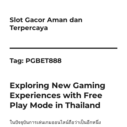
Slot Gacor Aman dan
Terpercaya
Tag:
PGBET888
Exploring New Gaming
Experiences with Free
Play Mode in Thailand
ในปัจจุบันการเล่นเกมออนไลน์ถือว่าเป็นอีกหนึ่ง