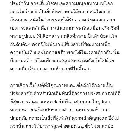
ประจำวัน การเสี่ยงโชคและความสนุกสนานบนโลก
ออนไลน์กลายเป็นสิ่งที่หลายคนให้ความสนใจอย่าง
ล้นหลาม หนึ่งในกิจกรรมที่ได้รับความนิยมและกลาย
เป็นกระแสหลักคือการเล่นเกมการพนันเสมือนจริง ซึ่งมี
หลายรูปแบบให้เลือกสรร แต่สิ่งที่กลายเป็นหัวข้อสนใจ
อันดับต้นๆ คงหนีไม่พ้นเกมเสี่ยงดวงที่พัฒนามาเพื่อ
ความบันเทิงและโอกาสสร้างรายได้ในเวลาเดียวกัน นั่น
คือเกมสล็อตที่ไม่เพียงแค่สนุกสนาน แต่ยังเต็มไปด้วย
ความตื่นเต้นและความท้าทายที่ไม่สิ้นสุด
การเลือกเว็บไซต์ที่มีคุณภาพและเชื่อถือได้กลายเป็น
ปัจจัยสำคัญสำหรับนักเดิมพันที่ต้องการประสบการณ์ที่ดี
ที่สุด การค้นหาแพลตฟอร์มที่นำเสนอเกมในรูปแบบ
หลากหลาย พร้อมกับระบบฝาก-ถอนที่รวดเร็วและ
ปลอดภัย กลายเป็นสิ่งที่ผู้เล่นให้ความสำคัญสูงสุด ยิ่งไป
กว่านั้น การให้บริการลูกค้าตลอด 24 ชั่วโมงและข้อ