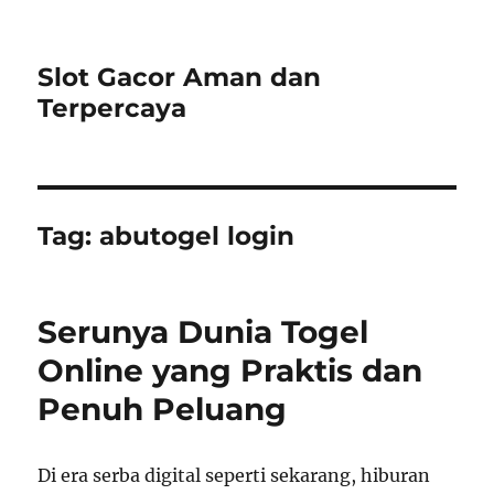
Slot Gacor Aman dan
Terpercaya
Tag:
abutogel login
Serunya Dunia Togel
Online yang Praktis dan
Penuh Peluang
Di era serba digital seperti sekarang, hiburan