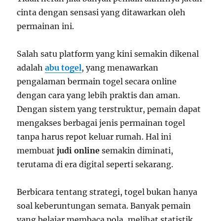
cinta dengan sensasi yang ditawarkan oleh
permainan ini.
Salah satu platform yang kini semakin dikenal
adalah
abu togel
, yang menawarkan
pengalaman bermain togel secara online
dengan cara yang lebih praktis dan aman.
Dengan sistem yang terstruktur, pemain dapat
mengakses berbagai jenis permainan togel
tanpa harus repot keluar rumah. Hal ini
membuat
judi online
semakin diminati,
terutama di era digital seperti sekarang.
Berbicara tentang strategi, togel bukan hanya
soal keberuntungan semata. Banyak pemain
yang belajar membaca pola, melihat statistik