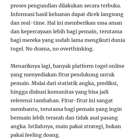
proses pengundian dilakukan secara terbuka.
Informasi hasil keluaran dapat dicek langsung
dan real-time. Hal ini memberikan rasa aman
dan kepercayaan lebih bagi pemain, terutama
bagi mereka yang sudah lama mengikuti dunia
togel. No drama, no overthinking.
Menariknya lagi, banyak platform togel online
yang menyediakan fitur pendukung untuk
pemain. Mulai dari statistik angka, prediksi,
hingga diskusi komunitas yang bisa jadi
referensi tambahan. Fitur-fitur ini sangat
membantu, terutama bagi pemain yang ingin
bermain lebih terarah dan tidak asal pasang
angka. Istilahnya, main pakai strategi, bukan
pakai feeling doang.