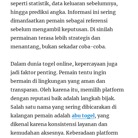
seperti statistik, data keluaran sebelumnya,
hingga prediksi angka. Informasi ini sering
dimanfaatkan pemain sebagai referensi
sebelum mengambil keputusan. Di sinilah
permainan terasa lebih strategis dan
menantang, bukan sekadar coba-coba.
Dalam dunia togel online, kepercayaan juga
jadi faktor penting. Pemain tentu ingin
bermain di lingkungan yang aman dan
transparan. Oleh karena itu, memilih platform
dengan reputasi baik adalah langkah bijak.
Salah satu nama yang sering dibicarakan di
kalangan pemain adalah
abu togel
, yang
dikenal karena konsistensi layanan dan
kemudahan aksesnya. Keberadaan platform