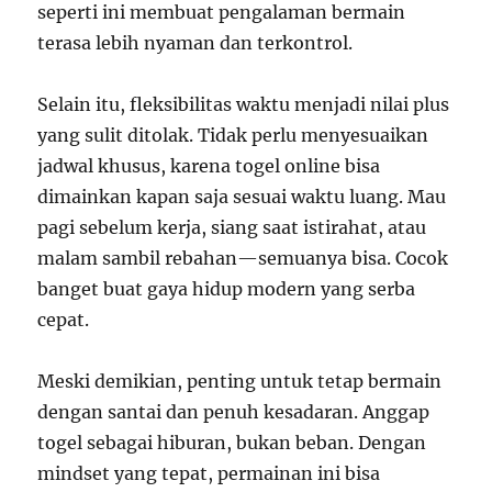
seperti ini membuat pengalaman bermain
terasa lebih nyaman dan terkontrol.
Selain itu, fleksibilitas waktu menjadi nilai plus
yang sulit ditolak. Tidak perlu menyesuaikan
jadwal khusus, karena togel online bisa
dimainkan kapan saja sesuai waktu luang. Mau
pagi sebelum kerja, siang saat istirahat, atau
malam sambil rebahan—semuanya bisa. Cocok
banget buat gaya hidup modern yang serba
cepat.
Meski demikian, penting untuk tetap bermain
dengan santai dan penuh kesadaran. Anggap
togel sebagai hiburan, bukan beban. Dengan
mindset yang tepat, permainan ini bisa