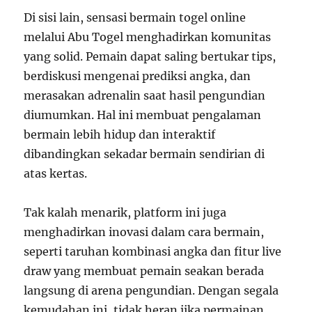
Di sisi lain, sensasi bermain togel online
melalui Abu Togel menghadirkan komunitas
yang solid. Pemain dapat saling bertukar tips,
berdiskusi mengenai prediksi angka, dan
merasakan adrenalin saat hasil pengundian
diumumkan. Hal ini membuat pengalaman
bermain lebih hidup dan interaktif
dibandingkan sekadar bermain sendirian di
atas kertas.
Tak kalah menarik, platform ini juga
menghadirkan inovasi dalam cara bermain,
seperti taruhan kombinasi angka dan fitur live
draw yang membuat pemain seakan berada
langsung di arena pengundian. Dengan segala
kemudahan ini, tidak heran jika permainan