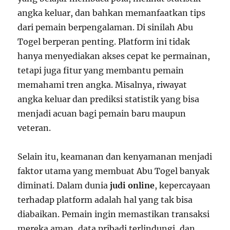
angka keluar, dan bahkan memanfaatkan tips
dari pemain berpengalaman. Di sinilah Abu
Togel berperan penting. Platform ini tidak
hanya menyediakan akses cepat ke permainan,
tetapi juga fitur yang membantu pemain
memahami tren angka. Misalnya, riwayat
angka keluar dan prediksi statistik yang bisa
menjadi acuan bagi pemain baru maupun
veteran.
Selain itu, keamanan dan kenyamanan menjadi
faktor utama yang membuat Abu Togel banyak
diminati. Dalam dunia
judi online
, kepercayaan
terhadap platform adalah hal yang tak bisa
diabaikan. Pemain ingin memastikan transaksi
mereka aman, data pribadi terlindungi, dan