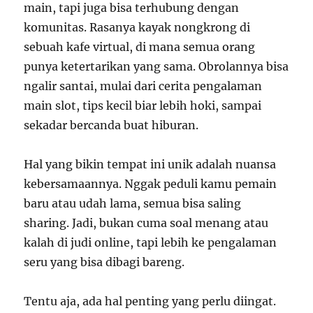
main, tapi juga bisa terhubung dengan
komunitas. Rasanya kayak nongkrong di
sebuah kafe virtual, di mana semua orang
punya ketertarikan yang sama. Obrolannya bisa
ngalir santai, mulai dari cerita pengalaman
main slot, tips kecil biar lebih hoki, sampai
sekadar bercanda buat hiburan.
Hal yang bikin tempat ini unik adalah nuansa
kebersamaannya. Nggak peduli kamu pemain
baru atau udah lama, semua bisa saling
sharing. Jadi, bukan cuma soal menang atau
kalah di judi online, tapi lebih ke pengalaman
seru yang bisa dibagi bareng.
Tentu aja, ada hal penting yang perlu diingat.