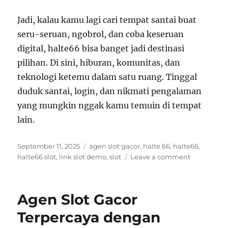
Jadi, kalau kamu lagi cari tempat santai buat
seru-seruan, ngobrol, dan coba keseruan
digital, halte66 bisa banget jadi destinasi
pilihan. Di sini, hiburan, komunitas, dan
teknologi ketemu dalam satu ruang. Tinggal
duduk santai, login, dan nikmati pengalaman
yang mungkin nggak kamu temuin di tempat
lain.
Posted
Tags
September 11, 2025
agen slot gacor
,
halte 66
,
halte66
,
on
on
halte66 slot
,
link slot demo
,
slot
Leave a comment
Tempat
Nongkron
Digital
Agen Slot Gacor
yang
Bikin
Terpercaya dengan
Betah