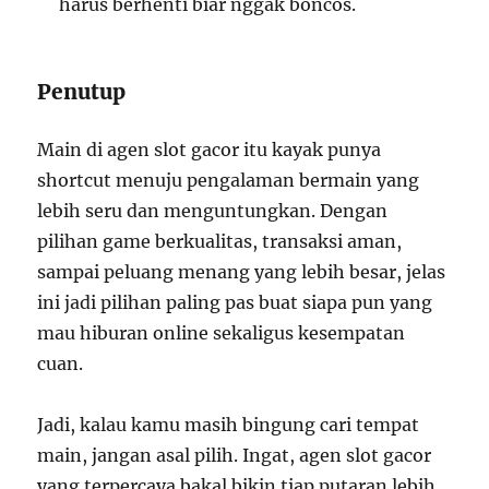
harus berhenti biar nggak boncos.
Penutup
Main di agen slot gacor itu kayak punya
shortcut menuju pengalaman bermain yang
lebih seru dan menguntungkan. Dengan
pilihan game berkualitas, transaksi aman,
sampai peluang menang yang lebih besar, jelas
ini jadi pilihan paling pas buat siapa pun yang
mau hiburan online sekaligus kesempatan
cuan.
Jadi, kalau kamu masih bingung cari tempat
main, jangan asal pilih. Ingat, agen slot gacor
yang terpercaya bakal bikin tiap putaran lebih