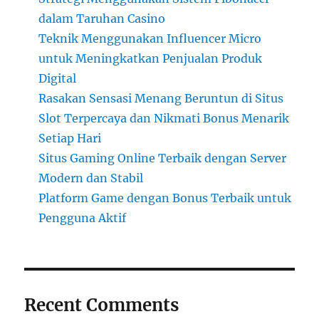
dalam Taruhan Casino
Teknik Menggunakan Influencer Micro
untuk Meningkatkan Penjualan Produk
Digital
Rasakan Sensasi Menang Beruntun di Situs
Slot Terpercaya dan Nikmati Bonus Menarik
Setiap Hari
Situs Gaming Online Terbaik dengan Server
Modern dan Stabil
Platform Game dengan Bonus Terbaik untuk
Pengguna Aktif
Recent Comments