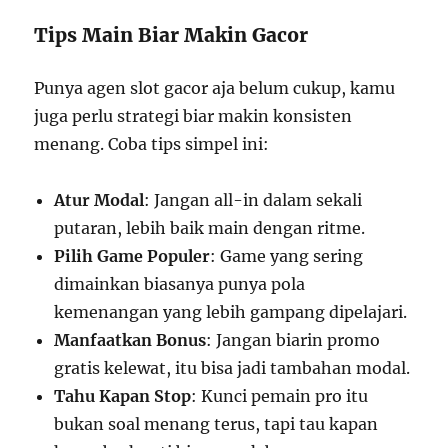
Tips Main Biar Makin Gacor
Punya agen slot gacor aja belum cukup, kamu
juga perlu strategi biar makin konsisten
menang. Coba tips simpel ini:
Atur Modal
: Jangan all-in dalam sekali
putaran, lebih baik main dengan ritme.
Pilih Game Populer
: Game yang sering
dimainkan biasanya punya pola
kemenangan yang lebih gampang dipelajari.
Manfaatkan Bonus
: Jangan biarin promo
gratis kelewat, itu bisa jadi tambahan modal.
Tahu Kapan Stop
: Kunci pemain pro itu
bukan soal menang terus, tapi tau kapan