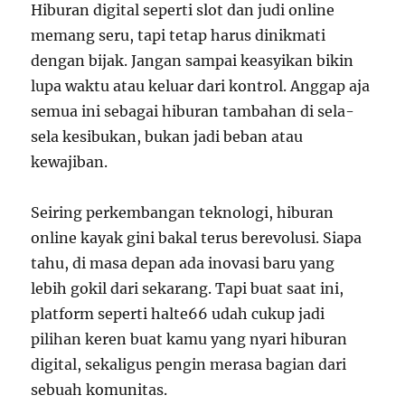
Hiburan digital seperti slot dan judi online
memang seru, tapi tetap harus dinikmati
dengan bijak. Jangan sampai keasyikan bikin
lupa waktu atau keluar dari kontrol. Anggap aja
semua ini sebagai hiburan tambahan di sela-
sela kesibukan, bukan jadi beban atau
kewajiban.
Seiring perkembangan teknologi, hiburan
online kayak gini bakal terus berevolusi. Siapa
tahu, di masa depan ada inovasi baru yang
lebih gokil dari sekarang. Tapi buat saat ini,
platform seperti halte66 udah cukup jadi
pilihan keren buat kamu yang nyari hiburan
digital, sekaligus pengin merasa bagian dari
sebuah komunitas.