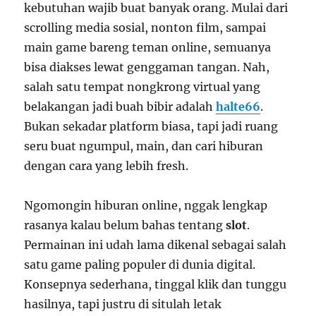
kebutuhan wajib buat banyak orang. Mulai dari
scrolling media sosial, nonton film, sampai
main game bareng teman online, semuanya
bisa diakses lewat genggaman tangan. Nah,
salah satu tempat nongkrong virtual yang
belakangan jadi buah bibir adalah
halte66
.
Bukan sekadar platform biasa, tapi jadi ruang
seru buat ngumpul, main, dan cari hiburan
dengan cara yang lebih fresh.
Ngomongin hiburan online, nggak lengkap
rasanya kalau belum bahas tentang
slot
.
Permainan ini udah lama dikenal sebagai salah
satu game paling populer di dunia digital.
Konsepnya sederhana, tinggal klik dan tunggu
hasilnya, tapi justru di situlah letak