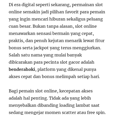
Di era digital seperti sekarang, permainan slot
online semakin jadi pilihan favorit para pemain
yang ingin mencari hiburan sekaligus peluang
cuan besar. Bukan tanpa alasan, slot online
menawarkan sensasi bermain yang cepat,
praktis, dan penuh kejutan menarik lewat fitur
bonus serta jackpot yang terus menggiurkan.
Salah satu nama yang mulai banyak
dibicarakan para pecinta slot gacor adalah
benderahoki
, platform yang dikenal punya
akses cepat dan bonus melimpah setiap hari.
Bagi pemain slot online, kecepatan akses
adalah hal penting. Tidak ada yang lebih
menyebalkan dibanding loading lambat saat
sedang mengejar momen scatter atau free spin.