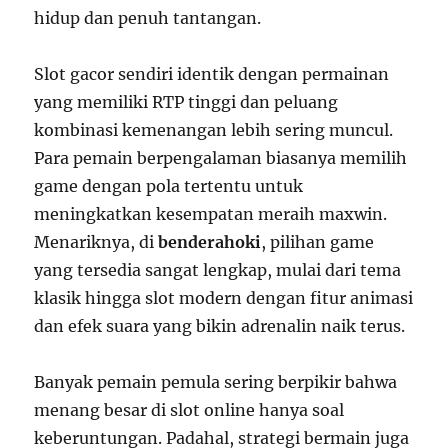
hidup dan penuh tantangan.
Slot gacor sendiri identik dengan permainan
yang memiliki RTP tinggi dan peluang
kombinasi kemenangan lebih sering muncul.
Para pemain berpengalaman biasanya memilih
game dengan pola tertentu untuk
meningkatkan kesempatan meraih maxwin.
Menariknya, di
benderahoki
, pilihan game
yang tersedia sangat lengkap, mulai dari tema
klasik hingga slot modern dengan fitur animasi
dan efek suara yang bikin adrenalin naik terus.
Banyak pemain pemula sering berpikir bahwa
menang besar di slot online hanya soal
keberuntungan. Padahal, strategi bermain juga