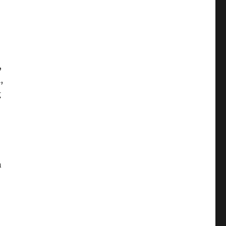
,
,
g
n