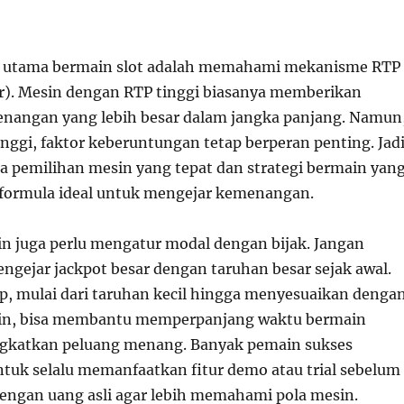
ci utama bermain slot adalah memahami mekanisme RTP
er). Mesin dengan RTP tinggi biasanya memberikan
nangan yang lebih besar dalam jangka panjang. Namun
nggi, faktor keberuntungan tetap berperan penting. Jadi
a pemilihan mesin yang tepat dan strategi bermain yan
formula ideal untuk mengejar kemenangan.
ain juga perlu mengatur modal dengan bijak. Jangan
ngejar jackpot besar dengan taruhan besar sejak awal.
ap, mulai dari taruhan kecil hingga menyesuaikan denga
in, bisa membantu memperpanjang waktu bermain
ngkatkan peluang menang. Banyak pemain sukses
uk selalu memanfaatkan fitur demo atau trial sebelum
engan uang asli agar lebih memahami pola mesin.