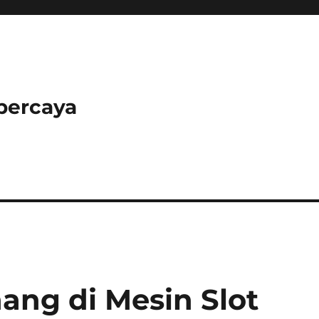
percaya
ang di Mesin Slot