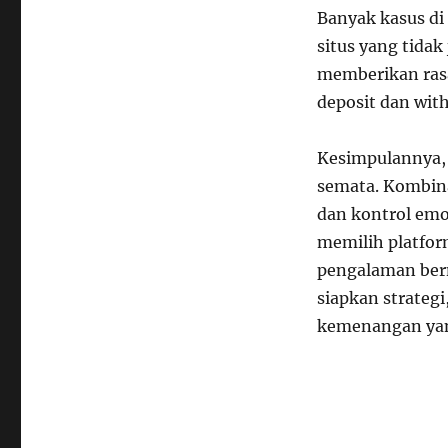
Banyak kasus di
situs yang tidak
memberikan rasa
deposit dan wit
Kesimpulannya, 
semata. Kombina
dan kontrol em
memilih platfo
pengalaman berm
siapkan strategi
kemenangan yan