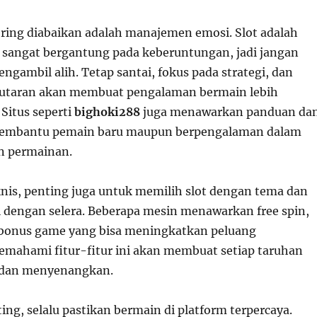
sering diabaikan adalah manajemen emosi. Slot adalah
sangat bergantung pada keberuntungan, jadi jangan
gambil alih. Tetap santai, fokus pada strategi, dan
putaran akan membuat pengalaman bermain lebih
Situs seperti
bighoki288
juga menawarkan panduan da
 membantu pemain baru maupun berpengalaman dalam
 permainan.
eknis, penting juga untuk memilih slot dengan tema dan
ai dengan selera. Beberapa mesin menawarkan free spin,
u bonus game yang bisa meningkatkan peluang
ahami fitur-fitur ini akan membuat setiap taruhan
a dan menyenangkan.
ing, selalu pastikan bermain di platform terpercaya.