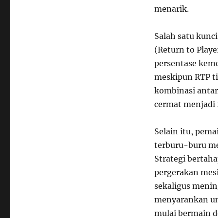
menarik.
Salah satu kun
(Return to Play
persentase keme
meskipun RTP ti
kombinasi antar
cermat menjadi 
Selain itu, pem
terburu-buru me
Strategi bertah
pergerakan mes
sekaligus meni
menyarankan unt
mulai bermain d