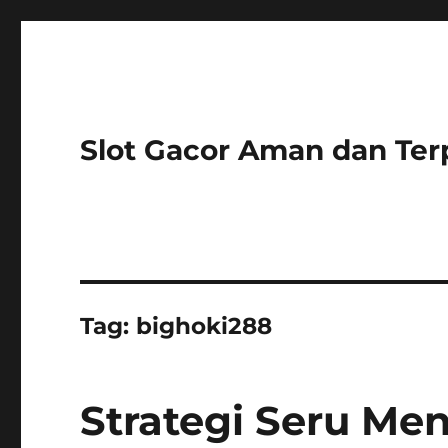
Slot Gacor Aman dan Ter
Tag:
bighoki288
Strategi Seru Men