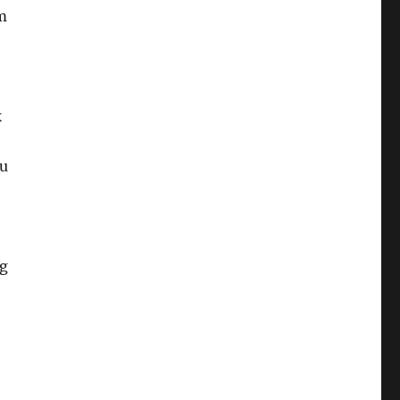
m
k
ru
ng