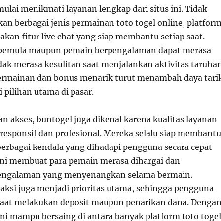
ulai menikmati layanan lengkap dari situs ini. Tidak
n berbagai jenis permainan toto togel online, platfor
akan fitur live chat yang siap membantu setiap saat.
 pemula maupun pemain berpengalaman dapat merasa
dak merasa kesulitan saat menjalankan aktivitas taruhan
rmainan dan bonus menarik turut menambah daya tari
 pilihan utama di pasar.
n akses, buntogel juga dikenal karena kualitas layanan
responsif dan profesional. Mereka selalu siap membantu
erbagai kendala yang dihadapi pengguna secara cepat
ini membuat para pemain merasa dihargai dan
ngalaman yang menyenangkan selama bermain.
ksi juga menjadi prioritas utama, sehingga pengguna
saat melakukan deposit maupun penarikan dana. Denga
ini mampu bersaing di antara banyak platform toto togel