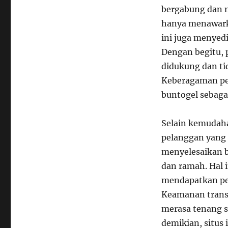
bergabung dan m
hanya menawarka
ini juga menyedi
Dengan begitu,
didukung dan ti
Keberagaman pe
buntogel sebagai
Selain kemudaha
pelanggan yang 
menyelesaikan b
dan ramah. Hal 
mendapatkan pe
Keamanan transa
merasa tenang 
demikian, situs 