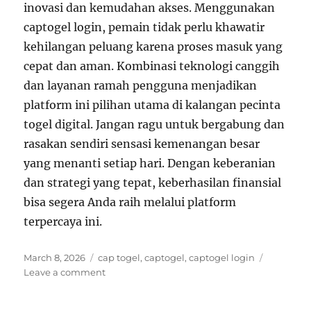
inovasi dan kemudahan akses. Menggunakan
captogel login, pemain tidak perlu khawatir
kehilangan peluang karena proses masuk yang
cepat dan aman. Kombinasi teknologi canggih
dan layanan ramah pengguna menjadikan
platform ini pilihan utama di kalangan pecinta
togel digital. Jangan ragu untuk bergabung dan
rasakan sendiri sensasi kemenangan besar
yang menanti setiap hari. Dengan keberanian
dan strategi yang tepat, keberhasilan finansial
bisa segera Anda raih melalui platform
terpercaya ini.
Posted
Tags
March 8, 2026
cap togel
,
captogel
,
captogel login
on
on
Leave a comment
Tingkatkan
Peluang