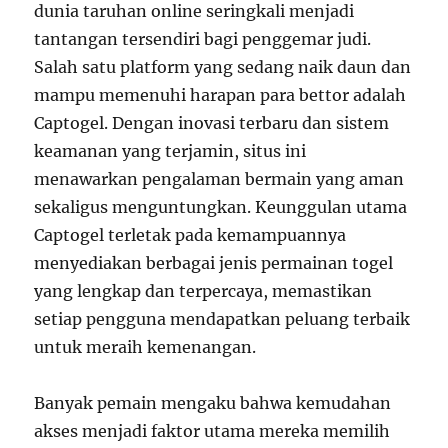
dunia taruhan online seringkali menjadi
tantangan tersendiri bagi penggemar judi.
Salah satu platform yang sedang naik daun dan
mampu memenuhi harapan para bettor adalah
Captogel. Dengan inovasi terbaru dan sistem
keamanan yang terjamin, situs ini
menawarkan pengalaman bermain yang aman
sekaligus menguntungkan. Keunggulan utama
Captogel terletak pada kemampuannya
menyediakan berbagai jenis permainan togel
yang lengkap dan terpercaya, memastikan
setiap pengguna mendapatkan peluang terbaik
untuk meraih kemenangan.
Banyak pemain mengaku bahwa kemudahan
akses menjadi faktor utama mereka memilih