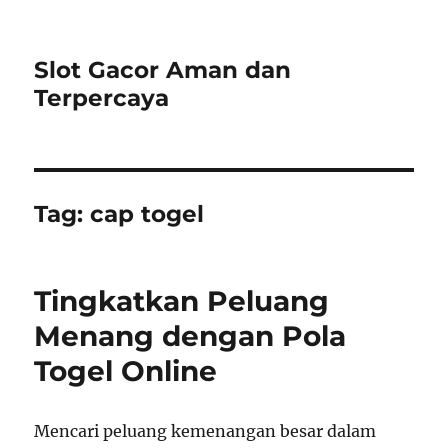
Slot Gacor Aman dan
Terpercaya
Tag:
cap togel
Tingkatkan Peluang
Menang dengan Pola
Togel Online
Mencari peluang kemenangan besar dalam