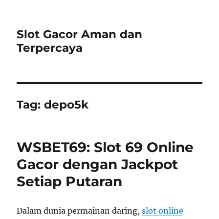
Slot Gacor Aman dan
Terpercaya
Tag:
depo5k
WSBET69: Slot 69 Online
Gacor dengan Jackpot
Setiap Putaran
Dalam dunia permainan daring,
slot online