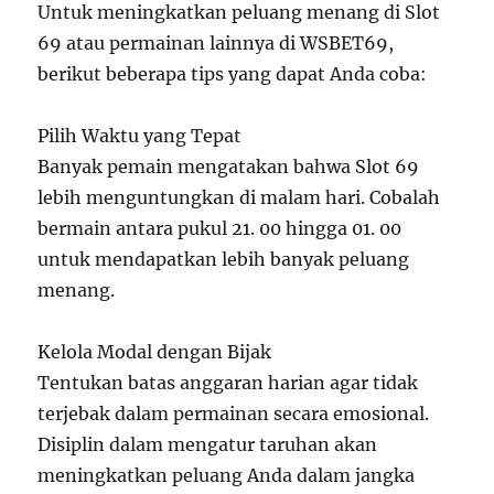
Untuk meningkatkan peluang menang di Slot
69 atau permainan lainnya di WSBET69,
berikut beberapa tips yang dapat Anda coba:
Pilih Waktu yang Tepat
Banyak pemain mengatakan bahwa Slot 69
lebih menguntungkan di malam hari. Cobalah
bermain antara pukul 21. 00 hingga 01. 00
untuk mendapatkan lebih banyak peluang
menang.
Kelola Modal dengan Bijak
Tentukan batas anggaran harian agar tidak
terjebak dalam permainan secara emosional.
Disiplin dalam mengatur taruhan akan
meningkatkan peluang Anda dalam jangka