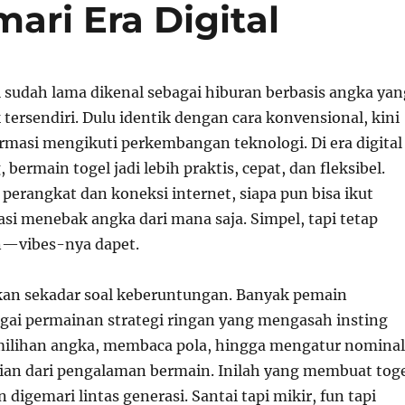
ari Era Digital
 sudah lama dikenal sebagai hiburan berbasis angka yan
 tersendiri. Dulu identik dengan cara konvensional, kini
ormasi mengikuti perkembangan teknologi. Di era digital
 bermain togel jadi lebih praktis, cepat, dan fleksibel.
perangkat dan koneksi internet, siapa pun bisa ikut
si menebak angka dari mana saja. Simpel, tapi tetap
n—vibes-nya dapet.
kan sekadar soal keberuntungan. Banyak pemain
gai permainan strategi ringan yang mengasah insting
emilihan angka, membaca pola, hingga mengatur nominal
gian dari pengalaman bermain. Inilah yang membuat tog
 digemari lintas generasi. Santai tapi mikir, fun tapi