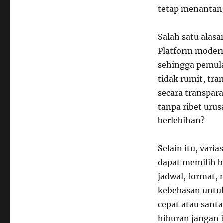
tetap menantang
Salah satu alas
Platform moder
sehingga pemula
tidak rumit, tra
secara transpar
tanpa ribet urus
berlebihan?
Selain itu, vari
dapat memilih be
jadwal, format, 
kebebasan untu
cepat atau santa
hiburan jangan i