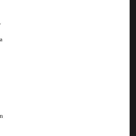
.
a
in