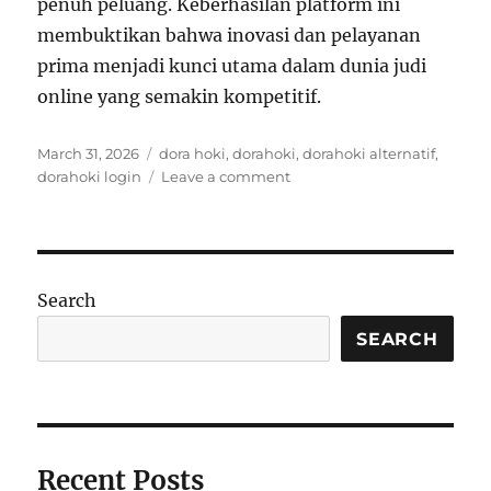
penuh peluang. Keberhasilan platform ini
membuktikan bahwa inovasi dan pelayanan
prima menjadi kunci utama dalam dunia judi
online yang semakin kompetitif.
Posted
Tags
March 31, 2026
dora hoki
,
dorahoki
,
dorahoki alternatif
,
on
on
dorahoki login
Leave a comment
Temukan
Situs
Slot
Gacor
dengan
Search
Hasil
Stabil
SEARCH
Recent Posts