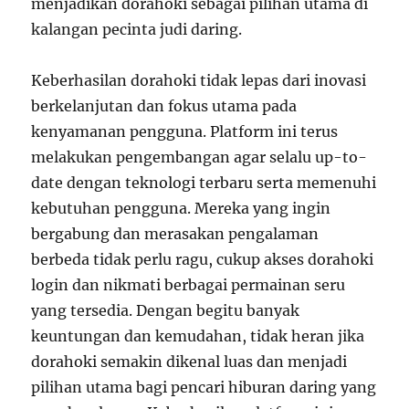
menjadikan dorahoki sebagai pilihan utama di
kalangan pecinta judi daring.
Keberhasilan dorahoki tidak lepas dari inovasi
berkelanjutan dan fokus utama pada
kenyamanan pengguna. Platform ini terus
melakukan pengembangan agar selalu up-to-
date dengan teknologi terbaru serta memenuhi
kebutuhan pengguna. Mereka yang ingin
bergabung dan merasakan pengalaman
berbeda tidak perlu ragu, cukup akses dorahoki
login dan nikmati berbagai permainan seru
yang tersedia. Dengan begitu banyak
keuntungan dan kemudahan, tidak heran jika
dorahoki semakin dikenal luas dan menjadi
pilihan utama bagi pencari hiburan daring yang