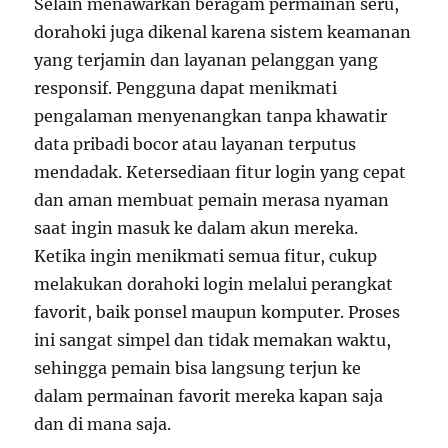
Selain menawarkan beragam permainan seru,
dorahoki juga dikenal karena sistem keamanan
yang terjamin dan layanan pelanggan yang
responsif. Pengguna dapat menikmati
pengalaman menyenangkan tanpa khawatir
data pribadi bocor atau layanan terputus
mendadak. Ketersediaan fitur login yang cepat
dan aman membuat pemain merasa nyaman
saat ingin masuk ke dalam akun mereka.
Ketika ingin menikmati semua fitur, cukup
melakukan dorahoki login melalui perangkat
favorit, baik ponsel maupun komputer. Proses
ini sangat simpel dan tidak memakan waktu,
sehingga pemain bisa langsung terjun ke
dalam permainan favorit mereka kapan saja
dan di mana saja.