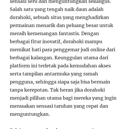
sensasi seru dan menguntungkan sekaligus.
Salah satu yang tengah naik daun adalah
dorahoki, sebuah situs yang menghadirkan
permainan menarik dan peluang besar untuk
meraih kemenangan fantastis. Dengan
berbagai fitur inovatif, dorahoki mampu
memikat hati para penggemar judi online dari
berbagai kalangan. Keunggulan utama dari
platform ini terletak pada kemudahan akses
serta tampilan antarmuka yang ramah
pengguna, sehingga siapa saja bisa bermain
tanpa kerepotan. Tak heran jika dorahoki
menjadi pilihan utama bagi mereka yang ingin
merasakan sensasi taruhan yang cepat dan
menguntungkan.