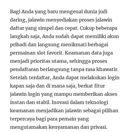
Bagi Anda yang baru mengenal dunia judi
daring, jalawin menyediakan proses jalawin
daftar yang simpel dan cepat. Cukup beberapa
langkah saja, Anda sudah dapat memiliki akun
pribadi dan langsung menikmati berbagai
permainan slot favorit. Keamanan data juga
menjadi prioritas utama, sehingga proses
pendaftaran berlangsung tanpa rasa khawatir.
Setelah terdaftar, Anda dapat melakukan login
kapan saja dan di mana saja, berkat fitur
jalawin login yang mampu memberikan akses
instan dan stabil. Inovasi dalam teknologi
keamanan menjadikan jalawin sebagai pilihan
terpercaya bagi para pemain yang
mengutamakan kenyamanan dan privasi.