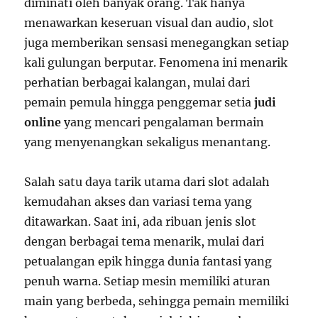
diminati oleh banyak orang. Tak hanya
menawarkan keseruan visual dan audio, slot
juga memberikan sensasi menegangkan setiap
kali gulungan berputar. Fenomena ini menarik
perhatian berbagai kalangan, mulai dari
pemain pemula hingga penggemar setia
judi
online
yang mencari pengalaman bermain
yang menyenangkan sekaligus menantang.
Salah satu daya tarik utama dari slot adalah
kemudahan akses dan variasi tema yang
ditawarkan. Saat ini, ada ribuan jenis slot
dengan berbagai tema menarik, mulai dari
petualangan epik hingga dunia fantasi yang
penuh warna. Setiap mesin memiliki aturan
main yang berbeda, sehingga pemain memiliki