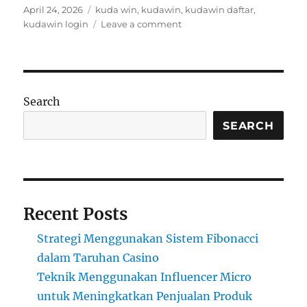
Posted
Tags
April 24, 2026
kuda win
,
kudawin
,
kudawin daftar
,
on
on
kudawin login
Leave a comment
Rahasia
Slot
Online
yang
Membantu
Search
Pemain
Mendapatkan
SEARCH
Slot
Gacor
Setiap
Hari
Recent Posts
Strategi Menggunakan Sistem Fibonacci
dalam Taruhan Casino
Teknik Menggunakan Influencer Micro
untuk Meningkatkan Penjualan Produk