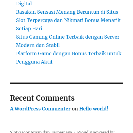
Digital
Rasakan Sensasi Menang Beruntun di Situs
Slot Terpercaya dan Nikmati Bonus Menarik
Setiap Hari
Situs Gaming Online Terbaik dengan Server
Modern dan Stabil
Platform Game dengan Bonus Terbaik untuk
Pengguna Aktif
Recent Comments
A WordPress Commenter
on
Hello world!
Slot Gacor Aman dan Terpercaya
Proudly powered by