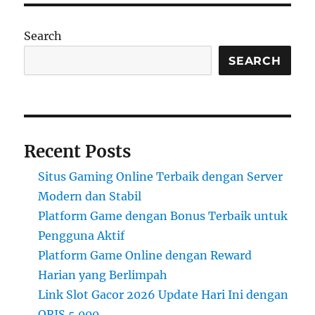
Seru
dengan
Inovasi
Search
Hiburan
Modern
SEARCH
Recent Posts
Situs Gaming Online Terbaik dengan Server
Modern dan Stabil
Platform Game dengan Bonus Terbaik untuk
Pengguna Aktif
Platform Game Online dengan Reward
Harian yang Berlimpah
Link Slot Gacor 2026 Update Hari Ini dengan
QRIS 5.000