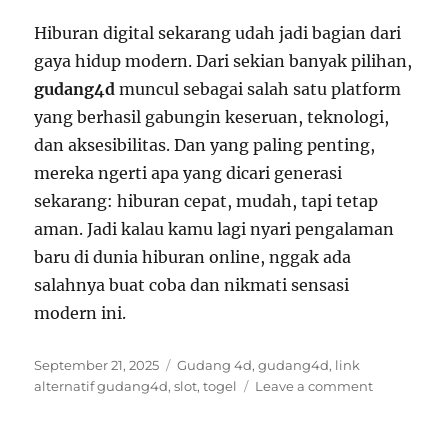
Hiburan digital sekarang udah jadi bagian dari
gaya hidup modern. Dari sekian banyak pilihan,
gudang4d
muncul sebagai salah satu platform
yang berhasil gabungin keseruan, teknologi,
dan aksesibilitas. Dan yang paling penting,
mereka ngerti apa yang dicari generasi
sekarang: hiburan cepat, mudah, tapi tetap
aman. Jadi kalau kamu lagi nyari pengalaman
baru di dunia hiburan online, nggak ada
salahnya buat coba dan nikmati sensasi
modern ini.
Posted
Tags
September 21, 2025
Gudang 4d
,
gudang4d
,
link
on
on
alternatif gudang4d
,
slot
,
togel
Leave a comment
Dunia
Digital