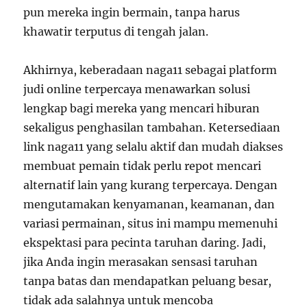
pun mereka ingin bermain, tanpa harus
khawatir terputus di tengah jalan.
Akhirnya, keberadaan naga11 sebagai platform
judi online terpercaya menawarkan solusi
lengkap bagi mereka yang mencari hiburan
sekaligus penghasilan tambahan. Ketersediaan
link naga11 yang selalu aktif dan mudah diakses
membuat pemain tidak perlu repot mencari
alternatif lain yang kurang terpercaya. Dengan
mengutamakan kenyamanan, keamanan, dan
variasi permainan, situs ini mampu memenuhi
ekspektasi para pecinta taruhan daring. Jadi,
jika Anda ingin merasakan sensasi taruhan
tanpa batas dan mendapatkan peluang besar,
tidak ada salahnya untuk mencoba