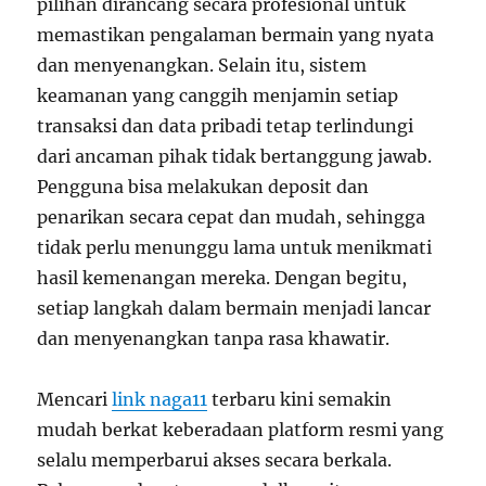
pilihan dirancang secara profesional untuk
memastikan pengalaman bermain yang nyata
dan menyenangkan. Selain itu, sistem
keamanan yang canggih menjamin setiap
transaksi dan data pribadi tetap terlindungi
dari ancaman pihak tidak bertanggung jawab.
Pengguna bisa melakukan deposit dan
penarikan secara cepat dan mudah, sehingga
tidak perlu menunggu lama untuk menikmati
hasil kemenangan mereka. Dengan begitu,
setiap langkah dalam bermain menjadi lancar
dan menyenangkan tanpa rasa khawatir.
Mencari
link naga11
terbaru kini semakin
mudah berkat keberadaan platform resmi yang
selalu memperbarui akses secara berkala.