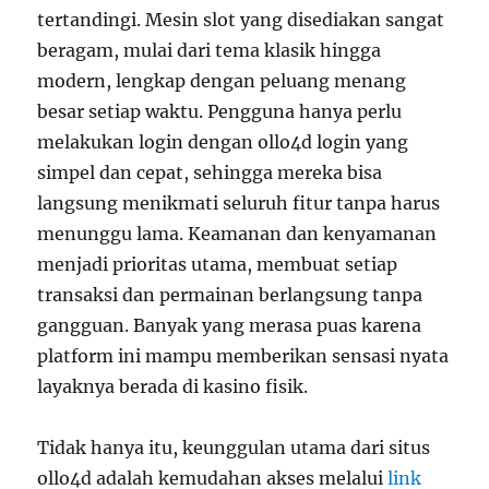
tertandingi. Mesin slot yang disediakan sangat
beragam, mulai dari tema klasik hingga
modern, lengkap dengan peluang menang
besar setiap waktu. Pengguna hanya perlu
melakukan login dengan ollo4d login yang
simpel dan cepat, sehingga mereka bisa
langsung menikmati seluruh fitur tanpa harus
menunggu lama. Keamanan dan kenyamanan
menjadi prioritas utama, membuat setiap
transaksi dan permainan berlangsung tanpa
gangguan. Banyak yang merasa puas karena
platform ini mampu memberikan sensasi nyata
layaknya berada di kasino fisik.
Tidak hanya itu, keunggulan utama dari situs
ollo4d adalah kemudahan akses melalui
link