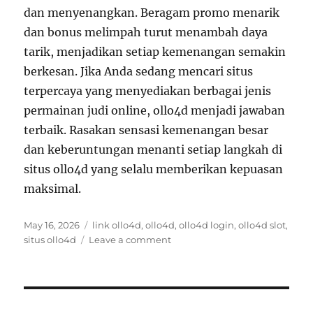
dan menyenangkan. Beragam promo menarik
dan bonus melimpah turut menambah daya
tarik, menjadikan setiap kemenangan semakin
berkesan. Jika Anda sedang mencari situs
terpercaya yang menyediakan berbagai jenis
permainan judi online, ollo4d menjadi jawaban
terbaik. Rasakan sensasi kemenangan besar
dan keberuntungan menanti setiap langkah di
situs ollo4d yang selalu memberikan kepuasan
maksimal.
Posted
Tags
May 16, 2026
link ollo4d
,
ollo4d
,
ollo4d login
,
ollo4d slot
,
on
on
situs ollo4d
Leave a comment
Rahasia
Slot
Online
Gacor
yang