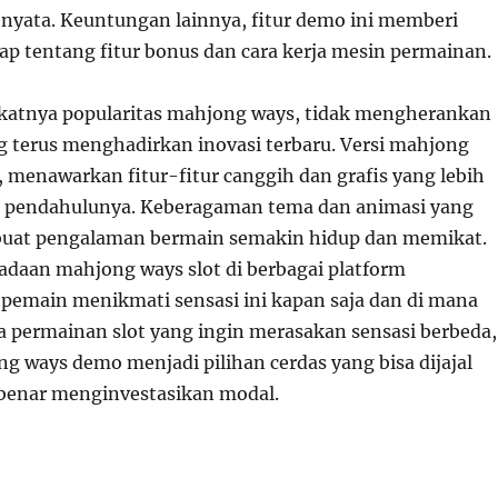
nyata. Keuntungan lainnya, fitur demo ini memberi
p tentang fitur bonus dan cara kerja mesin permainan.
atnya popularitas mahjong ways, tidak mengherankan
 terus menghadirkan inovasi terbaru. Versi mahjong
, menawarkan fitur-fitur canggih dan grafis yang lebih
g pendahulunya. Keberagaman tema dan animasi yang
t pengalaman bermain semakin hidup dan memikat.
radaan mahjong ways slot di berbagai platform
emain menikmati sensasi ini kapan saja dan di mana
ta permainan slot yang ingin merasakan sensasi berbeda,
 ways demo menjadi pilihan cerdas yang bisa dijajal
benar menginvestasikan modal.