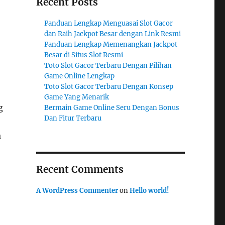
Recent Posts
Panduan Lengkap Menguasai Slot Gacor
dan Raih Jackpot Besar dengan Link Resmi
Panduan Lengkap Memenangkan Jackpot
Besar di Situs Slot Resmi
Toto Slot Gacor Terbaru Dengan Pilihan
Game Online Lengkap
Toto Slot Gacor Terbaru Dengan Konsep
Game Yang Menarik
g
Bermain Game Online Seru Dengan Bonus
Dan Fitur Terbaru
a
Recent Comments
A WordPress Commenter
on
Hello world!