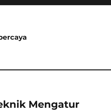
percaya
eknik Mengatur