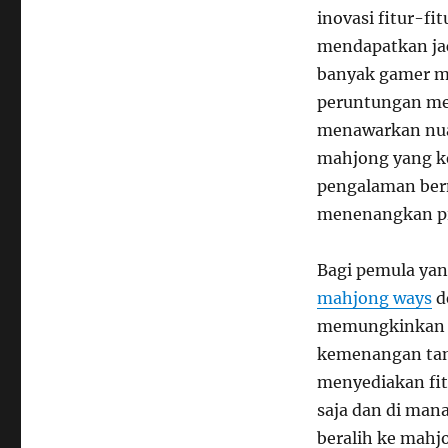
inovasi fitur-fi
mendapatkan jac
banyak gamer m
peruntungan mer
menawarkan nua
mahjong yang ke
pengalaman berm
menenangkan pi
Bagi pemula yan
mahjong ways
d
memungkinkan p
kemenangan tanp
menyediakan fitu
saja dan di mana
beralih ke mahj