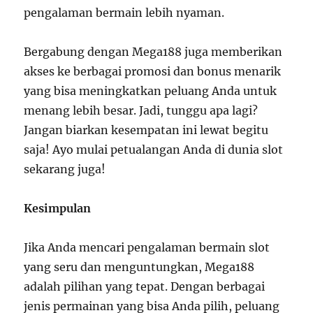
pengalaman bermain lebih nyaman.
Bergabung dengan Mega188 juga memberikan
akses ke berbagai promosi dan bonus menarik
yang bisa meningkatkan peluang Anda untuk
menang lebih besar. Jadi, tunggu apa lagi?
Jangan biarkan kesempatan ini lewat begitu
saja! Ayo mulai petualangan Anda di dunia slot
sekarang juga!
Kesimpulan
Jika Anda mencari pengalaman bermain slot
yang seru dan menguntungkan, Mega188
adalah pilihan yang tepat. Dengan berbagai
jenis permainan yang bisa Anda pilih, peluang