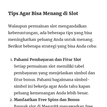
Tips Agar Bisa Menang di Slot
Walaupun permainan slot mengandalkan
keberuntungan, ada beberapa tips yang bisa
meningkatkan peluang Anda untuk menang.
Berikut beberapa strategi yang bisa Anda coba:
Pahami Pembayaran dan Fitur Slot
Setiap permainan slot memiliki tabel
pembayaran yang menjelaskan simbol dan
fitur bonus. Pahami bagaimana simbol-
simbol ini bekerja agar Anda tahu kapan
peluang kemenangan Anda lebih besar.
Manfaatkan Free Spins dan Bonus
Banyak slot di Mega188 menawarkan free