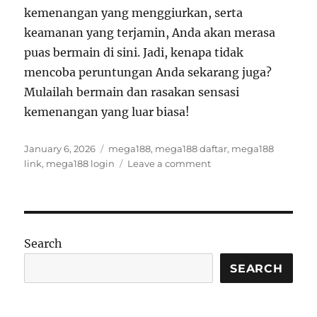
kemenangan yang menggiurkan, serta
keamanan yang terjamin, Anda akan merasa
puas bermain di sini. Jadi, kenapa tidak
mencoba peruntungan Anda sekarang juga?
Mulailah bermain dan rasakan sensasi
kemenangan yang luar biasa!
Posted
Tags
January 6, 2026
mega188
,
mega188 daftar
,
mega188
on
on
link
,
mega188 login
Leave a comment
Raih
Keberuntungan
Besar
di
Dunia
Search
Slot,
Mainkan
SEARCH
Sekarang