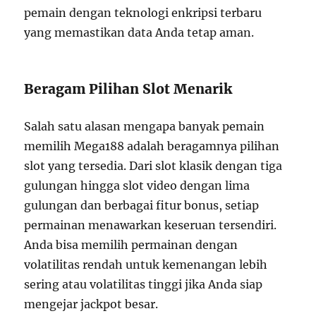
pemain dengan teknologi enkripsi terbaru
yang memastikan data Anda tetap aman.
Beragam Pilihan Slot Menarik
Salah satu alasan mengapa banyak pemain
memilih Mega188 adalah beragamnya pilihan
slot yang tersedia. Dari slot klasik dengan tiga
gulungan hingga slot video dengan lima
gulungan dan berbagai fitur bonus, setiap
permainan menawarkan keseruan tersendiri.
Anda bisa memilih permainan dengan
volatilitas rendah untuk kemenangan lebih
sering atau volatilitas tinggi jika Anda siap
mengejar jackpot besar.