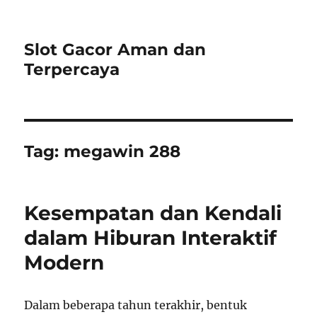
Slot Gacor Aman dan
Terpercaya
Tag:
megawin 288
Kesempatan dan Kendali
dalam Hiburan Interaktif
Modern
Dalam beberapa tahun terakhir, bentuk