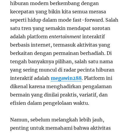
hiburan modern berkembang dengan
kecepatan yang bikin kita semua merasa
seperti hidup dalam mode fast-forward. Salah
satu tren yang semakin mendapat sorotan
adalah platform
entertainment
interaktif
berbasis internet, termasuk aktivitas yang
berkaitan dengan permainan berhadiah. Di
tengah banyaknya pilihan, salah satu nama
yang sering muncul di radar pecinta hiburan
interaktif adalah
megawin288
. Platform ini
dikenal karena menghadirkan pengalaman
bermain yang dinilai praktis, variatif, dan
efisien dalam pengelolaan waktu.
Namun, sebelum melangkah lebih jauh,
penting untuk memahami bahwa aktivitas