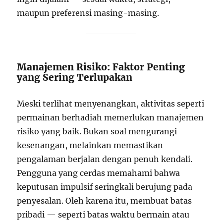
maupun preferensi masing-masing.
Manajemen Risiko: Faktor Penting
yang Sering Terlupakan
Meski terlihat menyenangkan, aktivitas seperti
permainan berhadiah memerlukan manajemen
risiko yang baik. Bukan soal mengurangi
kesenangan, melainkan memastikan
pengalaman berjalan dengan penuh kendali.
Pengguna yang cerdas memahami bahwa
keputusan impulsif seringkali berujung pada
penyesalan. Oleh karena itu, membuat batas
pribadi — seperti batas waktu bermain atau