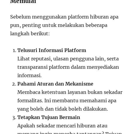
Memulai
Sebelum menggunakan platform hiburan apa
pun, penting untuk melakukan beberapa
langkah berikut:
Telusuri Informasi Platform
Lihat reputasi, ulasan pengguna lain, serta
transparansi platform dalam menyediakan
informasi.
Pahami Aturan dan Mekanisme
Membaca ketentuan layanan bukan sekadar
formalitas. Ini membantu memahami apa
yang boleh dan tidak boleh dilakukan.
Tetapkan Tujuan Bermain
Apakah sekadar mencari hiburan atau