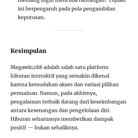
memang ingin mencoba tantangan? Tujuan
ini berpengaruh pada pola pengambilan
keputusan.
Kesimpulan
Megawin288 adalah salah satu platform
hiburan interaktif yang semakin dikenal
karena kemudahan akses dan variasi pilihan
permainan. Namun, pada akhirnya,
pengalaman terbaik datang dari keseimbangan
antara kesenangan dan pengelolaan diri.
Hiburan seharusnya memberikan dampak
positif — bukan sebaliknya.