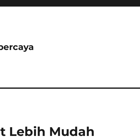
percaya
t Lebih Mudah