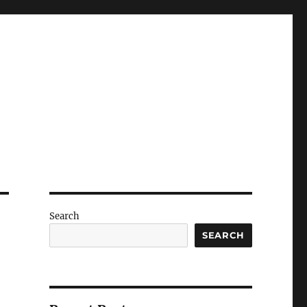
Search
SEARCH