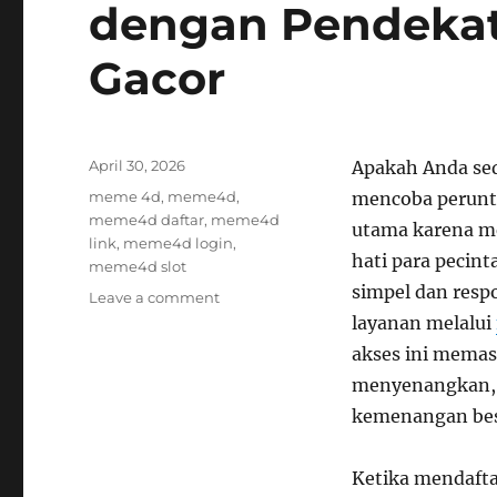
dengan Pendekata
Gacor
Posted
April 30, 2026
Apakah Anda se
on
Tags
meme 4d
,
meme4d
,
mencoba peruntu
meme4d daftar
,
meme4d
utama karena m
link
,
meme4d login
,
hati para pecin
meme4d slot
simpel dan resp
on
Leave a comment
Dapatkan
layanan melalui
Jackpot
akses ini memas
Lebih
menyenangkan, a
Mudah
dengan
kemenangan besa
Pendekatan
Cerdas
Ketika mendafta
Toto