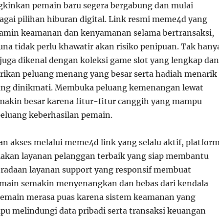
gkinkan pemain baru segera bergabung dan mulai
agai pilihan hiburan digital. Link resmi meme4d yang
jamin keamanan dan kenyamanan selama bertransaksi,
na tidak perlu khawatir akan risiko penipuan. Tak hany
i juga dikenal dengan koleksi game slot yang lengkap dan
rikan peluang menang yang besar serta hadiah menarik
sung dinikmati. Membuka peluang kemenangan lewat
akin besar karena fitur-fitur canggih yang mampu
eluang keberhasilan pemain.
n akses melalui meme4d link yang selalu aktif, platfor
iakan layanan pelanggan terbaik yang siap membantu
eradaan layanan support yang responsif membuat
main semakin menyenangkan dan bebas dari kendala
pemain merasa puas karena sistem keamanan yang
u melindungi data pribadi serta transaksi keuangan