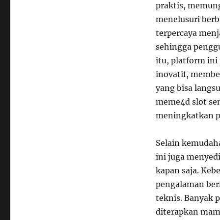
Slot
praktis, memun
Gacor
menelusuri berb
terpercaya men
sehingga penggu
itu, platform in
inovatif, membe
yang bisa lang
meme4d slot sem
meningkatkan p
Selain kemudaha
ini juga menyed
kapan saja. Keb
pengalaman ber
teknis. Banyak 
diterapkan mamp