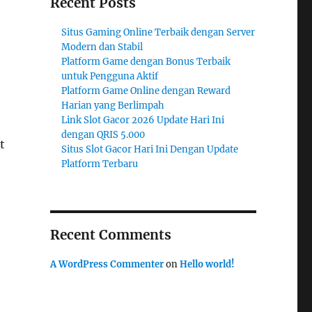
Recent Posts
Situs Gaming Online Terbaik dengan Server
Modern dan Stabil
Platform Game dengan Bonus Terbaik
untuk Pengguna Aktif
Platform Game Online dengan Reward
Harian yang Berlimpah
Link Slot Gacor 2026 Update Hari Ini
dengan QRIS 5.000
t
Situs Slot Gacor Hari Ini Dengan Update
Platform Terbaru
Recent Comments
A WordPress Commenter
on
Hello world!