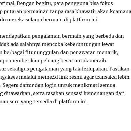
ptimal. Dengan begitu, para pengguna bisa fokus
p putaran permainan tanpa rasa khawatir akan keaman
do mereka selama bermain di platform ini.
n mendapatkan pengalaman bermain yang berbeda dan
tidak ada salahnya mencoba keberuntungan lewat
 berbagai fitur unggulan dan penawaran menarik,
ampu memberikan peluang besar untuk meraih
r sekaligus pengalaman yang tak terlupakan. Pastikan
ngakses melalui meme4d link resmi agar transaksi lebih
. Segera daftar dan login untuk menikmati semua
 ditawarkan, serta rasakan sensasi kemenangan dari
an seru yang tersedia di platform ini.