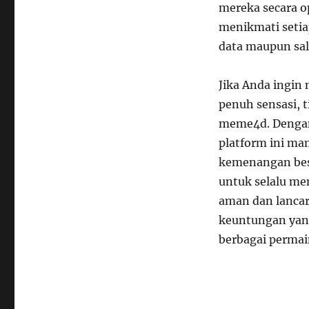
mereka secara o
menikmati setia
data maupun sal
Jika Anda ingi
penuh sensasi, 
meme4d. Dengan
platform ini m
kemenangan besa
untuk selalu me
aman dan lancar
keuntungan yang
berbagai permain