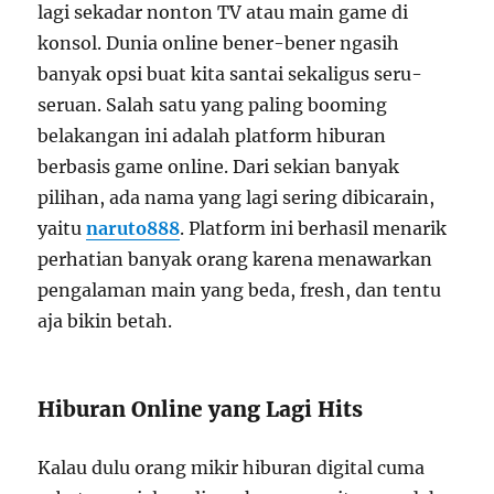
lagi sekadar nonton TV atau main game di
konsol. Dunia online bener-bener ngasih
banyak opsi buat kita santai sekaligus seru-
seruan. Salah satu yang paling booming
belakangan ini adalah platform hiburan
berbasis game online. Dari sekian banyak
pilihan, ada nama yang lagi sering dibicarain,
yaitu
naruto888
. Platform ini berhasil menarik
perhatian banyak orang karena menawarkan
pengalaman main yang beda, fresh, dan tentu
aja bikin betah.
Hiburan Online yang Lagi Hits
Kalau dulu orang mikir hiburan digital cuma