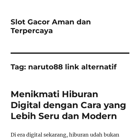
Slot Gacor Aman dan
Terpercaya
Tag:
naruto88 link alternatif
Menikmati Hiburan
Digital dengan Cara yang
Lebih Seru dan Modern
Di era digital sekarang, hiburan udah bukan