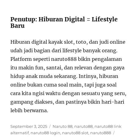
Penutup: Hiburan Digital = Lifestyle
Baru
Hiburan digital kayak slot, toto, dan judi online
udah jadi bagian dari lifestyle banyak orang.
Platform seperti naruto888 bikin pengalaman
itu makin fun, santai, dan relevan dengan gaya
hidup anak muda sekarang. Intinya, hiburan
online bukan cuma soal main, tapi juga soal
cara kita ngisi waktu dengan sesuatu yang seru,
gampang diakses, dan pastinya bikin hari-hari
lebih berwarna.
Posted
Tags
September 3, 2025
Naruto 88
,
naruto88
,
naruto88 link
on
alternatif
,
naruto88 login
,
naruto88 slot
,
naruto888