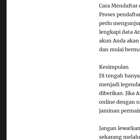
Cara Mendaftar
Proses pendafta
perlu mengunjun
lengkapi data A
akun Anda akan 
dan mulai berma
Kesimpulan
Di tengah banya
menjadi legenda
diberikan. Jika
online dengan ni
jaminan permain
Jangan lewatkan
sekarang melalu