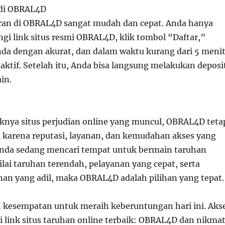
 di OBRAL4D
ran di OBRAL4D sangat mudah dan cepat. Anda hanya
gi link situs resmi OBRAL4D, klik tombol “Daftar,”
nda dengan akurat, dan dalam waktu kurang dari 5 menit
aktif. Setelah itu, Anda bisa langsung melakukan deposi
in.
knya situs perjudian online yang muncul, OBRAL4D teta
 karena reputasi, layanan, dan kemudahan akses yang
 Anda sedang mencari tempat untuk bermain taruhan
lai taruhan terendah, pelayanan yang cepat, serta
an yang adil, maka OBRAL4D adalah pilihan yang tepat.
 kesempatan untuk meraih keberuntungan hari ini. Aks
i link situs taruhan online terbaik: OBRAL4D dan nikmat