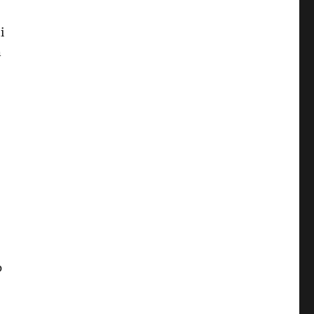
i
n
p