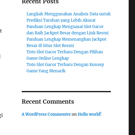
Recent Posts
Langkah Menggunakan Analisis Data untuk
Prediksi Taruhan yang Lebih Akurat
Panduan Lengkap Menguasai Slot Gacor
t
dan Raih Jackpot Besar dengan Link Resmi
Panduan Lengkap Memenangkan Jackpot
Besar di Situs Slot Resmi
Toto Slot Gacor Terbaru Dengan Pilihan
l
Game Online Lengkap
Toto Slot Gacor Terbaru Dengan Konsep
Game Yang Menarik
Recent Comments
A WordPress Commenter
on
Hello world!
gi