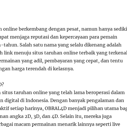
n online berkembang dengan pesat, namun hanya sediki
apat menjaga reputasi dan kepercayaan para pemain
-tahun. Salah satu nama yang selalu dikenang adalah
 link menuju situs taruhan online terbaik yang terkena
ermainan yang adil, pembayaran yang cepat, dan tentu
ngan harga terendah di kelasnya.
D?
situs taruhan online yang telah lama beroperasi dalam
ian digital di Indonesia. Dengan banyak pengalaman dan
aktif setiap harinya, OBRAL4D menjadi pilihan utama ba
nan angka 2D, 3D, dan 4D. Selain itu, mereka juga
agai macam permainan menarik lainnya seperti live