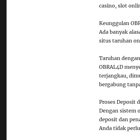
casino, slot onl
Keunggulan OBR
Ada banyak alas
situs taruhan on
Taruhan dengan
OBRAL4D menyed
terjangkau, dim
bergabung tanpa
Proses Deposit 
Dengan sistem o
deposit dan pen
Anda tidak per