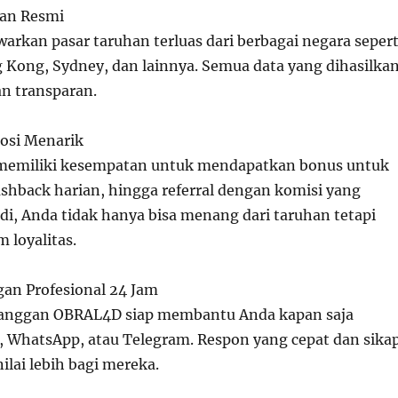
dan Resmi
kan pasar taruhan terluas dari berbagai negara sepert
 Kong, Sydney, dan lainnya. Semua data yang dihasilka
an transparan.
osi Menarik
 memiliki kesempatan untuk mendapatkan bonus untuk
ashback harian, hingga referral dengan komisi yang
di, Anda tidak hanya bisa menang dari taruhan tetapi
m loyalitas.
an Profesional 24 Jam
langgan OBRAL4D siap membantu Anda kapan saja
at, WhatsApp, atau Telegram. Respon yang cepat dan sika
lai lebih bagi mereka.