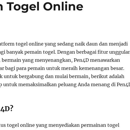
 Togel Online
atform togel online yang sedang naik daun dan menjadi
agi banyak pemain togel. Dengan berbagai fitur unggula
n bermain yang menyenangkan, Pen4D menawarkan
r bagi para pemain untuk meraih kemenangan besar.
rik untuk bergabung dan mulai bermain, berikut adalah
p untuk memaksimalkan peluang Anda menang di Pen4
n4D?
tus togel online yang menyediakan permainan togel