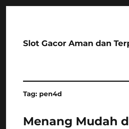
Slot Gacor Aman dan Ter
Tag:
pen4d
Menang Mudah d