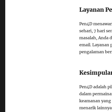
Layanan Pe
Pen4D menawark
sehari, 7 hari 
masalah, Anda d
email. Layanan 
pengalaman ber
Kesimpula
Pen4D adalah pi
dalam permainan
keamanan yang t
menarik lainny