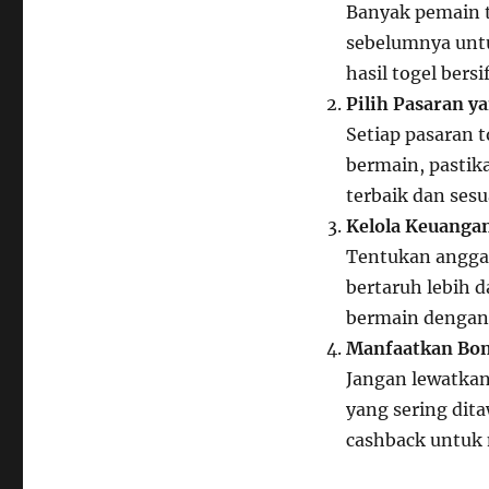
Banyak pemain t
sebelumnya unt
hasil togel bers
Pilih Pasaran y
Setiap pasaran t
bermain, pasti
terbaik dan ses
Kelola Keuangan
Tentukan anggar
bertaruh lebih 
bermain dengan 
Manfaatkan Bon
Jangan lewatka
yang sering dit
cashback untuk