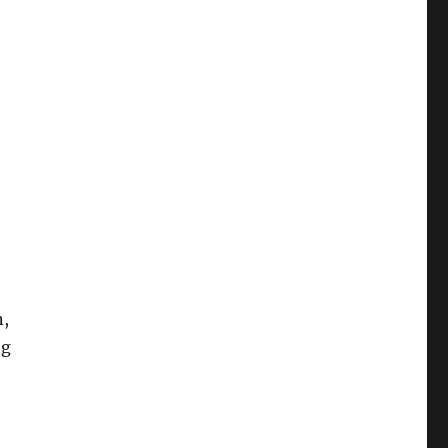
n,
ng