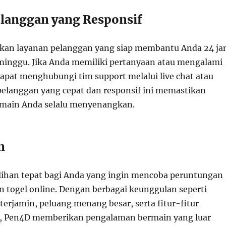
langgan yang Responsif
an layanan pelanggan yang siap membantu Anda 24 j
seminggu. Jika Anda memiliki pertanyaan atau mengalami
apat menghubungi tim support melalui live chat atau
pelanggan yang cepat dan responsif ini memastikan
main Anda selalu menyenangkan.
n
lihan tepat bagi Anda yang ingin mencoba peruntungan
 togel online. Dengan berbagai keunggulan seperti
erjamin, peluang menang besar, serta fitur-fitur
a, Pen4D memberikan pengalaman bermain yang luar