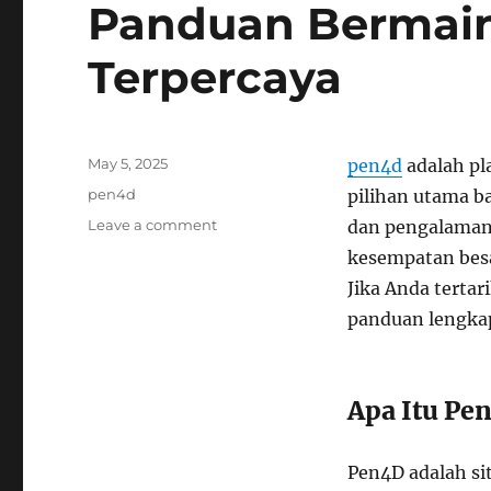
Panduan Bermain
Terpercaya
Posted
May 5, 2025
pen4d
adalah pl
on
Tags
pen4d
pilihan utama b
on
Leave a comment
dan pengalama
Menang
kesempatan besa
Mudah
Jika Anda terta
dengan
Pen4D:
panduan lengka
Panduan
Bermain
Togel
Apa Itu Pe
Online
Terpercaya
Pen4D adalah si