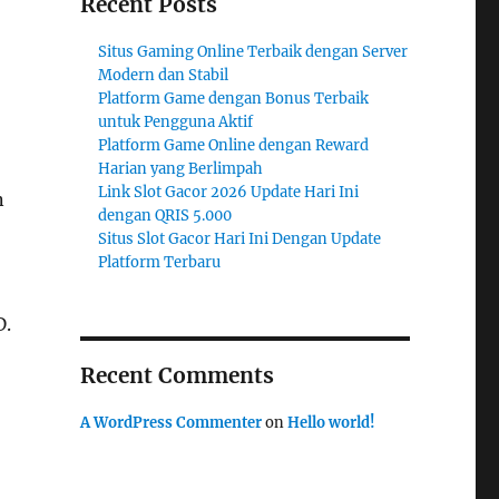
Recent Posts
Situs Gaming Online Terbaik dengan Server
Modern dan Stabil
Platform Game dengan Bonus Terbaik
untuk Pengguna Aktif
Platform Game Online dengan Reward
Harian yang Berlimpah
Link Slot Gacor 2026 Update Hari Ini
n
dengan QRIS 5.000
Situs Slot Gacor Hari Ini Dengan Update
Platform Terbaru
D.
Recent Comments
A WordPress Commenter
on
Hello world!