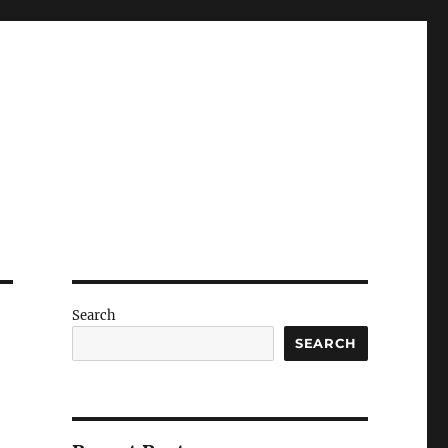
Search
SEARCH