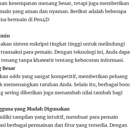
an kesempatan menang besar, tetapi juga memberikan
main yang aman dan nyaman. Berikut adalah beberapa
ma bermain di Pen4D:
amin
an sistem enkripsi tingkat tinggi untuk melindungi
 transaksi para pemain. Dengan teknologi ini, Anda dapa
tenang tanpa khawatir tentang kebocoran informasi.
 Besar
an odds yang sangat kompetitif, memberikan peluang
uk memenangkan taruhan Anda. Selain itu, berbagai bon
g sering diberikan juga menambah nilai tambah bagi
gguna yang Mudah Digunakan
miliki tampilan yang intuitif, membuat para pemain
i berbagai permainan dan fitur yang tersedia. Dengan