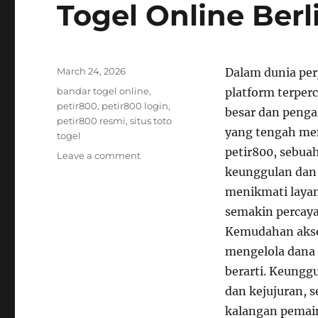
Togel Online Berl
Posted
March 24, 2026
Dalam dunia per
on
Tags
bandar togel online
,
platform terpe
petir800
,
petir800 login
,
besar dan penga
petir800 resmi
,
situs toto
yang tengah men
togel
petir800, sebua
on
Leave a comment
Kuasai
keunggulan dan 
Pola
menikmati laya
Menang
semakin percaya 
Cepat
di
Kemudahan akse
Bandar
mengelola dana
Togel
berarti. Keunggu
Online
Berlisensi
dan kejujuran, 
kalangan pemain