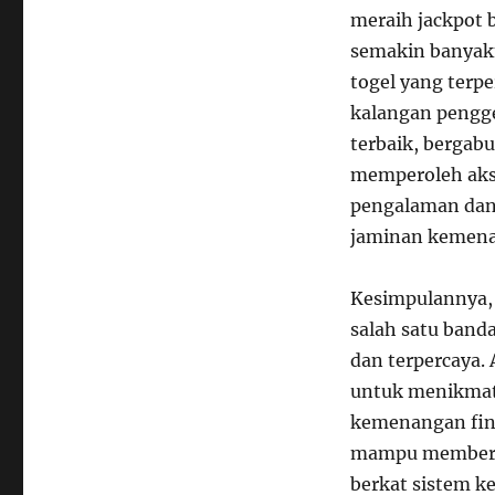
meraih jackpot b
semakin banyakn
togel yang terp
kalangan pengge
terbaik, bergab
memperoleh aks
pengalaman dan 
jaminan kemenan
Kesimpulannya, 
salah satu band
dan terpercaya.
untuk menikmat
kemenangan finan
mampu memberik
berkat sistem k