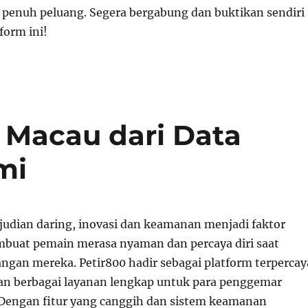
penuh peluang. Segera bergabung dan buktikan sendiri
form ini!
 Macau dari Data
mi
judian daring, inovasi dan keamanan menjadi faktor
buat pemain merasa nyaman dan percaya diri saat
ngan mereka. Petir800 hadir sebagai platform terpercay
n berbagai layanan lengkap untuk para penggemar
 Dengan fitur yang canggih dan sistem keamanan