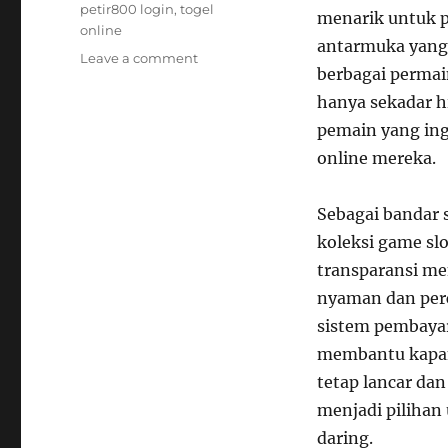
petir800 login
,
togel
menarik untuk p
online
antarmuka yang 
on
Leave a comment
berbagai permai
Togel
Online:
hanya sekadar hi
Rahasia
pemain yang in
Mengoptimalkan
online mereka.
Setiap
Peluang
Angka
Sebagai bandar 
koleksi game sl
transparansi me
nyaman dan perc
sistem pembayar
membantu kapan
tetap lancar da
menjadi pilihan
daring.