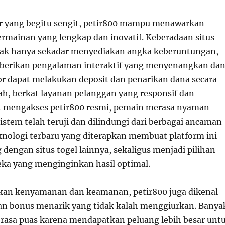
ar yang begitu sengit, petir800 mampu menawarkan
permainan yang lengkap dan inovatif. Keberadaan situs
tidak hanya sekadar menyediakan angka keberuntungan,
mberikan pengalaman interaktif yang menyenangkan da
or dapat melakukan deposit dan penarikan dana secara
ah, berkat layanan pelanggan yang responsif dan
at mengakses petir800 resmi, pemain merasa nyaman
istem telah teruji dan dilindungi dari berbagai ancaman
eknologi terbaru yang diterapkan membuat platform ini
dengan situs togel lainnya, sekaligus menjadi pilihan
ka yang menginginkan hasil optimal.
kan kenyamanan dan keamanan, petir800 juga dikenal
n bonus menarik yang tidak kalah menggiurkan. Banya
asa puas karena mendapatkan peluang lebih besar unt