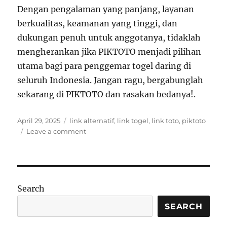
Dengan pengalaman yang panjang, layanan
berkualitas, keamanan yang tinggi, dan
dukungan penuh untuk anggotanya, tidaklah
mengherankan jika PIKTOTO menjadi pilihan
utama bagi para penggemar togel daring di
seluruh Indonesia. Jangan ragu, bergabunglah
sekarang di PIKTOTO dan rasakan bedanya!.
Posted
Tags
April 29, 2025
link alternatif
,
link togel
,
link toto
,
piktoto
on
on
Leave a comment
Inilah
Alasan
Piktoto
Menjadi
Situs
Search
Terladan
yang
SEARCH
Memikat
Hati