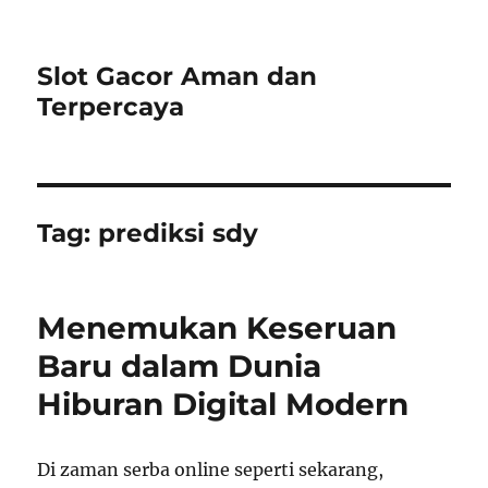
Slot Gacor Aman dan
Terpercaya
Tag:
prediksi sdy
Menemukan Keseruan
Baru dalam Dunia
Hiburan Digital Modern
Di zaman serba online seperti sekarang,