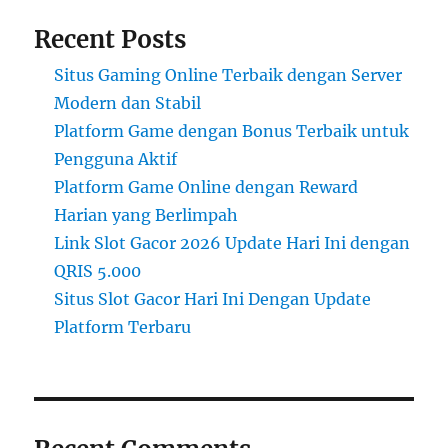
Recent Posts
Situs Gaming Online Terbaik dengan Server
Modern dan Stabil
Platform Game dengan Bonus Terbaik untuk
Pengguna Aktif
Platform Game Online dengan Reward
Harian yang Berlimpah
Link Slot Gacor 2026 Update Hari Ini dengan
QRIS 5.000
Situs Slot Gacor Hari Ini Dengan Update
Platform Terbaru