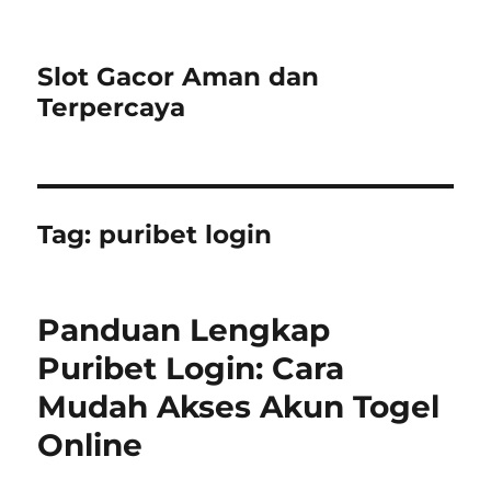
Slot Gacor Aman dan
Terpercaya
Tag:
puribet login
Panduan Lengkap
Puribet Login: Cara
Mudah Akses Akun Togel
Online