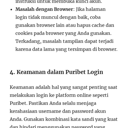
instruksi untuk membuka kunci akun.
Masalah dengan Browser
: Jika halaman
login tidak muncul dengan baik, coba
gunakan browser lain atau hapus cache dan
cookies pada browser yang Anda gunakan.
Terkadang, masalah tampilan dapat terjadi
karena data lama yang tersimpan di browser.
4.
Keamanan dalam Puribet Login
Keamanan adalah hal yang sangat penting saat
melakukan login ke platform online seperti
Puribet. Pastikan Anda selalu menjaga
kerahasiaan username dan password akun
Anda. Gunakan kombinasi kata sandi yang kuat
dan hindari menggunakan password yang