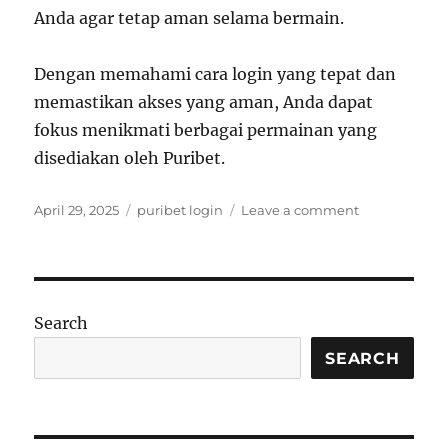
Anda agar tetap aman selama bermain.
Dengan memahami cara login yang tepat dan
memastikan akses yang aman, Anda dapat
fokus menikmati berbagai permainan yang
disediakan oleh Puribet.
Posted
Tags
on
April 29, 2025
puribet login
Leave a comment
on
Panduan
Lengkap
Puribet
Login:
Cara
Search
Mudah
Akses
SEARCH
Akun
Togel
Online