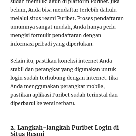
sudah memiliki akun di platform Puribet. Jika
belum, Anda bisa mendaftar terlebih dahulu
melalui situs resmi Puribet. Proses pendaftaran
umumnya sangat mudah, Anda hanya perlu
mengisi formulir pendaftaran dengan
informasi pribadi yang diperlukan.
Selain itu, pastikan koneksi internet Anda
stabil dan perangkat yang digunakan untuk
login sudah terhubung dengan internet. Jika
Anda menggunakan perangkat mobile,
pastikan aplikasi Puribet sudah terinstal dan
diperbarui ke versi terbaru.
2.
Langkah-langkah Puribet Login di
Situs Resmi