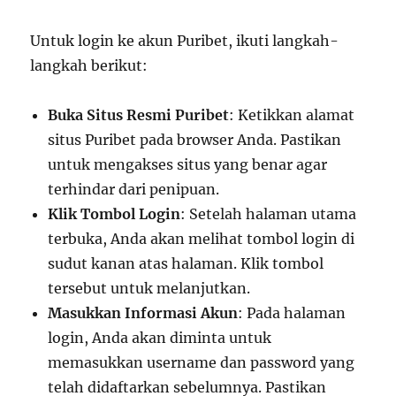
Untuk login ke akun Puribet, ikuti langkah-
langkah berikut:
Buka Situs Resmi Puribet
: Ketikkan alamat
situs Puribet pada browser Anda. Pastikan
untuk mengakses situs yang benar agar
terhindar dari penipuan.
Klik Tombol Login
: Setelah halaman utama
terbuka, Anda akan melihat tombol login di
sudut kanan atas halaman. Klik tombol
tersebut untuk melanjutkan.
Masukkan Informasi Akun
: Pada halaman
login, Anda akan diminta untuk
memasukkan username dan password yang
telah didaftarkan sebelumnya. Pastikan