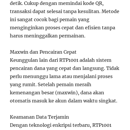
detik. Cukup dengan memindai kode QR,
transaksi dapat selesai tanpa kesulitan. Metode
ini sangat cocok bagi pemain yang
menginginkan proses cepat dan efisien tanpa
harus meninggalkan permainan.
Maxwin dan Pencairan Cepat
Keunggulan lain dari RTP1001 adalah sistem
pencairan dana yang cepat dan langsung. Tidak
perlu menunggu lama atau menjalani proses
yang rumit. Setelah pemain meraih
kemenangan besar (maxwin), dana akan
otomatis masuk ke akun dalam waktu singkat.
Keamanan Data Terjamin
Dengan teknologi enkripsi terbaru, RTP1001