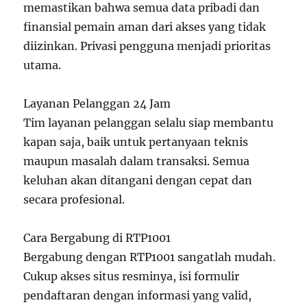
memastikan bahwa semua data pribadi dan
finansial pemain aman dari akses yang tidak
diizinkan. Privasi pengguna menjadi prioritas
utama.
Layanan Pelanggan 24 Jam
Tim layanan pelanggan selalu siap membantu
kapan saja, baik untuk pertanyaan teknis
maupun masalah dalam transaksi. Semua
keluhan akan ditangani dengan cepat dan
secara profesional.
Cara Bergabung di RTP1001
Bergabung dengan RTP1001 sangatlah mudah.
Cukup akses situs resminya, isi formulir
pendaftaran dengan informasi yang valid,