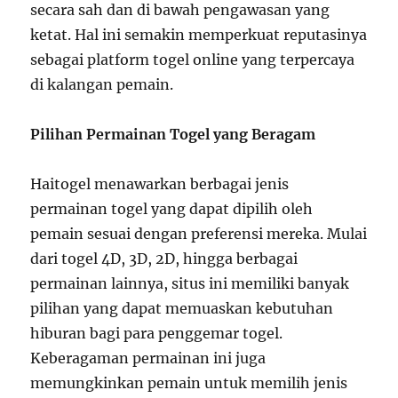
secara sah dan di bawah pengawasan yang
ketat. Hal ini semakin memperkuat reputasinya
sebagai platform togel online yang terpercaya
di kalangan pemain.
Pilihan Permainan Togel yang Beragam
Haitogel menawarkan berbagai jenis
permainan togel yang dapat dipilih oleh
pemain sesuai dengan preferensi mereka. Mulai
dari togel 4D, 3D, 2D, hingga berbagai
permainan lainnya, situs ini memiliki banyak
pilihan yang dapat memuaskan kebutuhan
hiburan bagi para penggemar togel.
Keberagaman permainan ini juga
memungkinkan pemain untuk memilih jenis