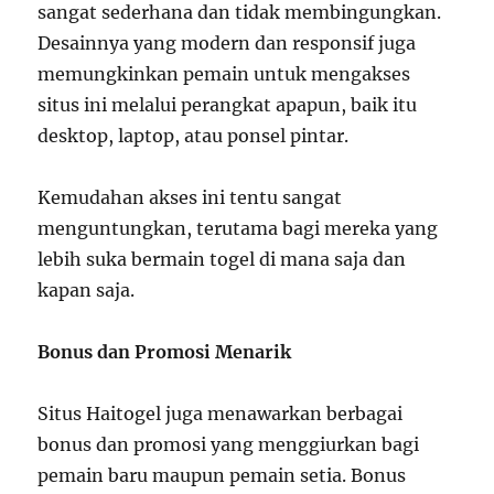
sangat sederhana dan tidak membingungkan.
Desainnya yang modern dan responsif juga
memungkinkan pemain untuk mengakses
situs ini melalui perangkat apapun, baik itu
desktop, laptop, atau ponsel pintar.
Kemudahan akses ini tentu sangat
menguntungkan, terutama bagi mereka yang
lebih suka bermain togel di mana saja dan
kapan saja.
Bonus dan Promosi Menarik
Situs Haitogel juga menawarkan berbagai
bonus dan promosi yang menggiurkan bagi
pemain baru maupun pemain setia. Bonus