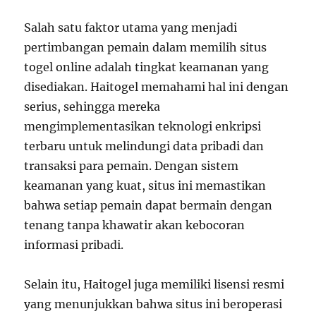
Salah satu faktor utama yang menjadi
pertimbangan pemain dalam memilih situs
togel online adalah tingkat keamanan yang
disediakan. Haitogel memahami hal ini dengan
serius, sehingga mereka
mengimplementasikan teknologi enkripsi
terbaru untuk melindungi data pribadi dan
transaksi para pemain. Dengan sistem
keamanan yang kuat, situs ini memastikan
bahwa setiap pemain dapat bermain dengan
tenang tanpa khawatir akan kebocoran
informasi pribadi.
Selain itu, Haitogel juga memiliki lisensi resmi
yang menunjukkan bahwa situs ini beroperasi