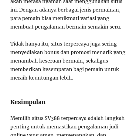
akan merasa nyaman saat menggunakan situs
ini. Dengan adanya berbagai jenis permainan,
para pemain bisa menikmati variasi yang
membuat pengalaman bermain semakin seru.
Tidak hanya itu, situs terpercaya juga sering
menyediakan bonus dan promosi menarik yang
menambah keseruan bermain, sekaligus
memberikan kesempatan bagi pemain untuk
meraih keuntungan lebih.
Kesimpulan
Memilih situs SV388 terpercaya adalah langkah
penting untuk memastikan pengalaman judi
online yang aman, menyenangkan, dan