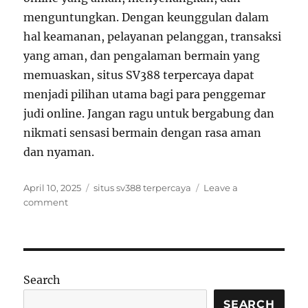
menguntungkan. Dengan keunggulan dalam
hal keamanan, pelayanan pelanggan, transaksi
yang aman, dan pengalaman bermain yang
memuaskan, situs SV388 terpercaya dapat
menjadi pilihan utama bagi para penggemar
judi online. Jangan ragu untuk bergabung dan
nikmati sensasi bermain dengan rasa aman
dan nyaman.
Posted
Tags
April 10, 2025
situs sv388 terpercaya
Leave a
on
on
comment
Mengapa
Memilih
Situs
SV388
Terpercaya
Search
untuk
Pengalaman
SEARCH