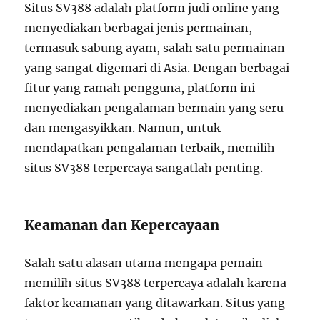
Situs SV388 adalah platform judi online yang
menyediakan berbagai jenis permainan,
termasuk sabung ayam, salah satu permainan
yang sangat digemari di Asia. Dengan berbagai
fitur yang ramah pengguna, platform ini
menyediakan pengalaman bermain yang seru
dan mengasyikkan. Namun, untuk
mendapatkan pengalaman terbaik, memilih
situs SV388 terpercaya sangatlah penting.
Keamanan dan Kepercayaan
Salah satu alasan utama mengapa pemain
memilih situs SV388 terpercaya adalah karena
faktor keamanan yang ditawarkan. Situs yang