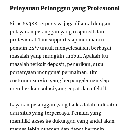
Pelayanan Pelanggan yang Profesional
Situs SV388 terpercaya juga dikenal dengan
pelayanan pelanggan yang responsif dan
profesional. Tim support siap membantu
pemain 24/7 untuk menyelesaikan berbagai
masalah yang mungkin timbul. Apakah itu
masalah terkait deposit, penarikan, atau
pertanyaan mengenai permainan, tim
customer service yang berpengalaman siap
memberikan solusi yang cepat dan efektif.
Layanan pelanggan yang baik adalah indikator
dari situs yang terpercaya. Pemain yang
memiliki akses ke dukungan yang andal akan
merasa lebih nyaman dan dapat bermain