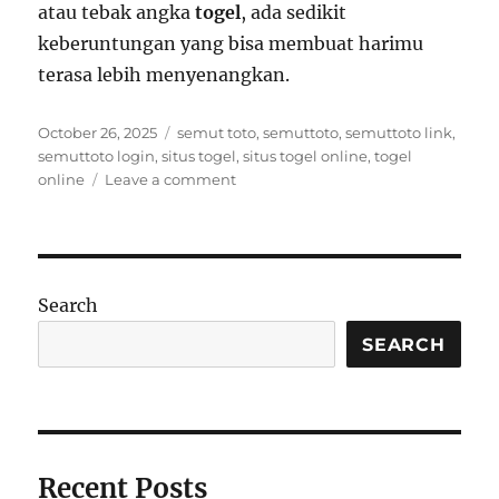
atau tebak angka
togel
, ada sedikit
keberuntungan yang bisa membuat harimu
terasa lebih menyenangkan.
Posted
Tags
October 26, 2025
semut toto
,
semuttoto
,
semuttoto link
,
on
semuttoto login
,
situs togel
,
situs togel online
,
togel
on
online
Leave a comment
Saat
Santai
Jadi
Berwarna
dengan
Search
Hiburan
yang
SEARCH
Tak
Terduga
Recent Posts