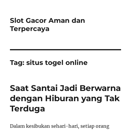
Slot Gacor Aman dan
Terpercaya
Tag:
situs togel online
Saat Santai Jadi Berwarna
dengan Hiburan yang Tak
Terduga
Dalam kesibukan sehari-hari, setiap orang