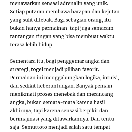
menawarkan sensasi adrenalin yang unik.
Setiap putaran membawa harapan dan kejutan
yang sulit ditebak. Bagi sebagian orang, itu
bukan hanya permainan, tapi juga semacam
tantangan ringan yang bisa membuat waktu
terasa lebih hidup.
Sementara itu, bagi penggemar angka dan
strategi,
togel
menjadi pilihan favorit.
Permainan ini menggabungkan logika, intuisi,
dan sedikit keberuntungan. Banyak pemain
menikmati proses menebak dan merancang
angka, bukan semata-mata karena hasil
akhirnya, tapi karena sensasi berpikir dan
berimajinasi yang ditawarkannya. Dan tentu
saja, Semuttoto menjadi salah satu tempat