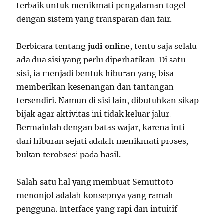
terbaik untuk menikmati pengalaman togel
dengan sistem yang transparan dan fair.
Berbicara tentang
judi online
, tentu saja selalu
ada dua sisi yang perlu diperhatikan. Di satu
sisi, ia menjadi bentuk hiburan yang bisa
memberikan kesenangan dan tantangan
tersendiri. Namun di sisi lain, dibutuhkan sikap
bijak agar aktivitas ini tidak keluar jalur.
Bermainlah dengan batas wajar, karena inti
dari hiburan sejati adalah menikmati proses,
bukan terobsesi pada hasil.
Salah satu hal yang membuat Semuttoto
menonjol adalah konsepnya yang ramah
pengguna. Interface yang rapi dan intuitif