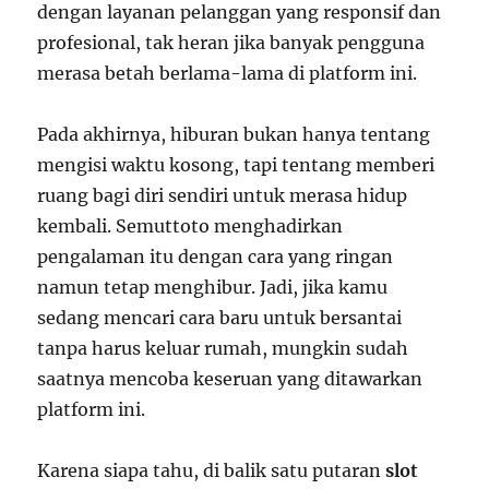
dengan layanan pelanggan yang responsif dan
profesional, tak heran jika banyak pengguna
merasa betah berlama-lama di platform ini.
Pada akhirnya, hiburan bukan hanya tentang
mengisi waktu kosong, tapi tentang memberi
ruang bagi diri sendiri untuk merasa hidup
kembali. Semuttoto menghadirkan
pengalaman itu dengan cara yang ringan
namun tetap menghibur. Jadi, jika kamu
sedang mencari cara baru untuk bersantai
tanpa harus keluar rumah, mungkin sudah
saatnya mencoba keseruan yang ditawarkan
platform ini.
Karena siapa tahu, di balik satu putaran
slot