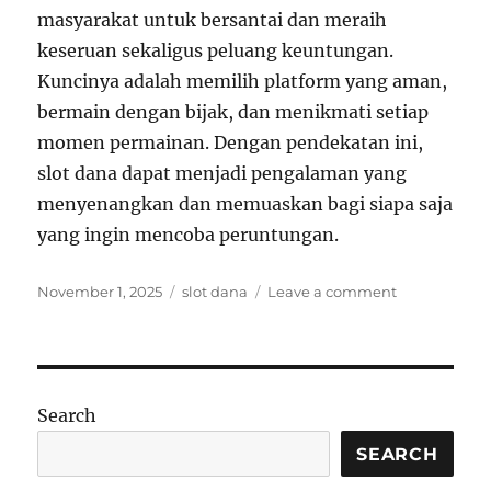
masyarakat untuk bersantai dan meraih
keseruan sekaligus peluang keuntungan.
Kuncinya adalah memilih platform yang aman,
bermain dengan bijak, dan menikmati setiap
momen permainan. Dengan pendekatan ini,
slot dana dapat menjadi pengalaman yang
menyenangkan dan memuaskan bagi siapa saja
yang ingin mencoba peruntungan.
Posted
Tags
on
November 1, 2025
slot dana
Leave a comment
on
Raih
Keseruan
dan
Keuntungan
Lewat
Search
Slot
Dana
SEARCH
yang