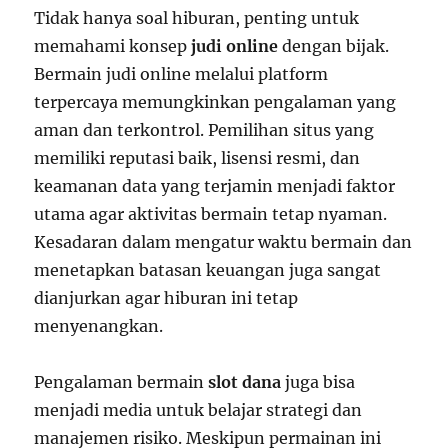
Tidak hanya soal hiburan, penting untuk
memahami konsep
judi online
dengan bijak.
Bermain judi online melalui platform
terpercaya memungkinkan pengalaman yang
aman dan terkontrol. Pemilihan situs yang
memiliki reputasi baik, lisensi resmi, dan
keamanan data yang terjamin menjadi faktor
utama agar aktivitas bermain tetap nyaman.
Kesadaran dalam mengatur waktu bermain dan
menetapkan batasan keuangan juga sangat
dianjurkan agar hiburan ini tetap
menyenangkan.
Pengalaman bermain
slot dana
juga bisa
menjadi media untuk belajar strategi dan
manajemen risiko. Meskipun permainan ini