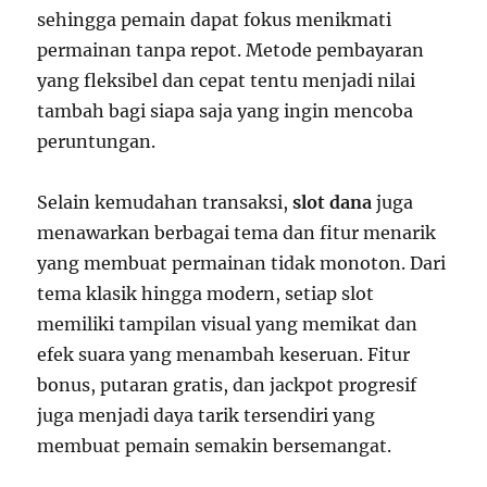
sehingga pemain dapat fokus menikmati
permainan tanpa repot. Metode pembayaran
yang fleksibel dan cepat tentu menjadi nilai
tambah bagi siapa saja yang ingin mencoba
peruntungan.
Selain kemudahan transaksi,
slot dana
juga
menawarkan berbagai tema dan fitur menarik
yang membuat permainan tidak monoton. Dari
tema klasik hingga modern, setiap slot
memiliki tampilan visual yang memikat dan
efek suara yang menambah keseruan. Fitur
bonus, putaran gratis, dan jackpot progresif
juga menjadi daya tarik tersendiri yang
membuat pemain semakin bersemangat.