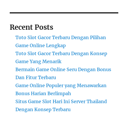
Praktis
dan
Aman
Recent Posts
Toto Slot Gacor Terbaru Dengan Pilihan
Game Online Lengkap
Toto Slot Gacor Terbaru Dengan Konsep
Game Yang Menarik
Bermain Game Online Seru Dengan Bonus
Dan Fitur Terbaru
Game Online Populer yang Menawarkan
Bonus Harian Berlimpah
Situs Game Slot Hari Ini Server Thailand
Dengan Konsep Terbaru