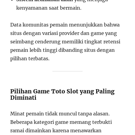
kenyamanan saat bermain.
Data komunitas pemain menunjukkan bahwa
situs dengan variasi provider dan game yang
seimbang cenderung memiliki tingkat retensi
pemain lebih tinggi dibanding situs dengan
pilihan terbatas.
Pilihan Game Toto Slot yang Paling
Diminati
Minat pemain tidak muncul tanpa alasan.
Beberapa kategori game memang terbukti
ramai dimainkan karena menawarkan