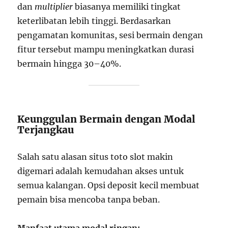
dan
multiplier
biasanya memiliki tingkat
keterlibatan lebih tinggi. Berdasarkan
pengamatan komunitas, sesi bermain dengan
fitur tersebut mampu meningkatkan durasi
bermain hingga 30–40%.
Keunggulan Bermain dengan Modal
Terjangkau
Salah satu alasan situs toto slot makin
digemari adalah kemudahan akses untuk
semua kalangan. Opsi deposit kecil membuat
pemain bisa mencoba tanpa beban.