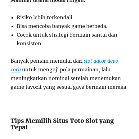
Manfaat utama modal ringan:
Risiko lebih terkendali.
Bisa mencoba banyak game berbeda.
Cocok untuk strategi bermain santai dan
konsisten.
Banyak pemain memulai dari
slot gacor depo
10rb
untuk menguji pola permainan, lalu
meningkatkan nominal setelah menemukan
game favorit yang sesuai gaya bermain mereka.
Tips Memilih Situs Toto Slot yang
Tepat