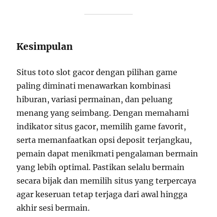
Kesimpulan
Situs toto slot gacor dengan pilihan game
paling diminati menawarkan kombinasi
hiburan, variasi permainan, dan peluang
menang yang seimbang. Dengan memahami
indikator situs gacor, memilih game favorit,
serta memanfaatkan opsi deposit terjangkau,
pemain dapat menikmati pengalaman bermain
yang lebih optimal. Pastikan selalu bermain
secara bijak dan memilih situs yang terpercaya
agar keseruan tetap terjaga dari awal hingga
akhir sesi bermain.