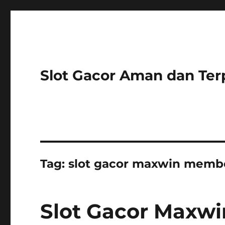
Slot Gacor Aman dan Ter
Tag:
slot gacor maxwin memb
Slot Gacor Maxwi