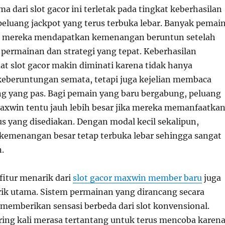
 dari slot gacor ini terletak pada tingkat keberhasilan
peluang jackpot yang terus terbuka lebar. Banyak pemai
mereka mendapatkan kemenangan beruntun setelah
ermainan dan strategi yang tepat. Keberhasilan
t slot gacor makin diminati karena tidak hanya
eberuntungan semata, tetapi juga kejelian membaca
ing yang pas. Bagi pemain yang baru bergabung, peluang
xwin tentu jauh lebih besar jika mereka memanfaatka
us yang disediakan. Dengan modal kecil sekalipun,
kemenangan besar tetap terbuka lebar sehingga sangat
.
-fitur menarik dari
slot gacor maxwin member baru
juga
rik utama. Sistem permainan yang dirancang secara
memberikan sensasi berbeda dari slot konvensional.
ing kali merasa tertantang untuk terus mencoba karen