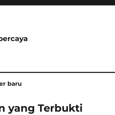
percaya
er baru
n yang Terbukti