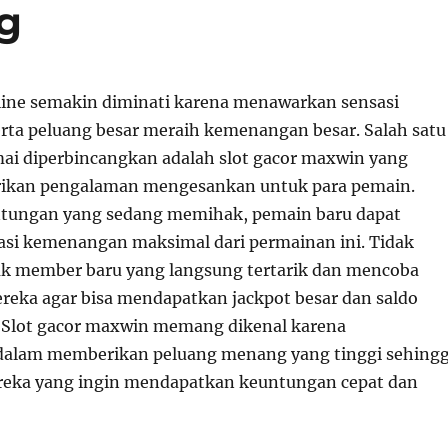
g
line semakin diminati karena menawarkan sensasi
ta peluang besar meraih kemenangan besar. Salah satu
ai diperbincangkan adalah slot gacor maxwin yang
kan pengalaman mengesankan untuk para pemain.
tungan yang sedang memihak, pemain baru dapat
si kemenangan maksimal dari permainan ini. Tidak
ak member baru yang langsung tertarik dan mencoba
eka agar bisa mendapatkan jackpot besar dan saldo
 Slot gacor maxwin memang dikenal karena
 dalam memberikan peluang menang yang tinggi sehing
reka yang ingin mendapatkan keuntungan cepat dan