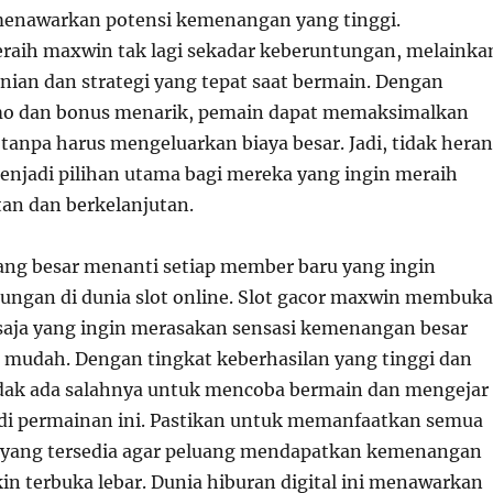
menawarkan potensi kemenangan yang tinggi.
raih maxwin tak lagi sekadar keberuntungan, melainka
anian dan strategi yang tepat saat bermain. Dengan
o dan bonus menarik, pemain dapat memaksimalkan
tanpa harus mengeluarkan biaya besar. Jadi, tidak heran
menjadi pilihan utama bagi mereka yang ingin meraih
an dan berkelanjutan.
uang besar menanti setiap member baru yang ingin
ngan di dunia slot online. Slot gacor maxwin membuka
a saja yang ingin merasakan sensasi kemenangan besar
n mudah. Dengan tingkat keberhasilan yang tinggi dan
tidak ada salahnya untuk mencoba bermain dan mengejar
di permainan ini. Pastikan untuk memanfaatkan semua
o yang tersedia agar peluang mendapatkan kemenangan
n terbuka lebar. Dunia hiburan digital ini menawarkan