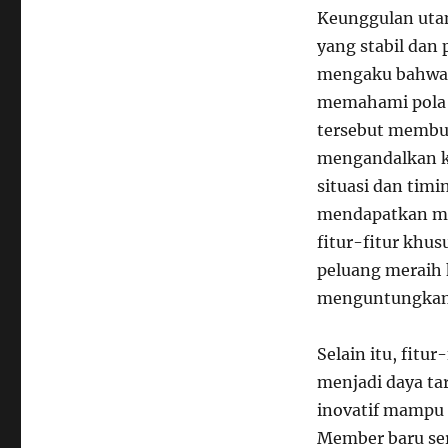
Keunggulan utama
yang stabil dan 
mengaku bahwa 
memahami pola p
tersebut membua
mengandalkan k
situasi dan tim
mendapatkan ma
fitur-fitur khus
peluang meraih 
menguntungkan
Selain itu, fitur
menjadi daya ta
inovatif mampu 
Member baru ser