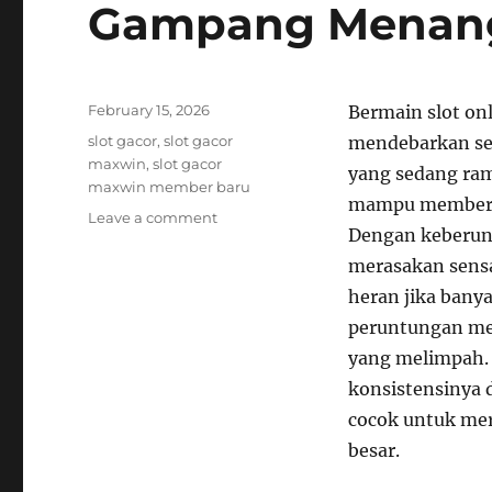
Gampang Menan
Posted
February 15, 2026
Bermain slot on
on
Tags
slot gacor
,
slot gacor
mendebarkan ser
maxwin
,
slot gacor
yang sedang ram
maxwin member baru
mampu memberi
on
Leave a comment
Dengan keberun
Slot
Gacor
merasakan sensa
Maxwin
heran jika bany
yang
peruntungan mer
Terbukti
Gampang
yang melimpah.
Menang
konsistensinya
cocok untuk me
besar.