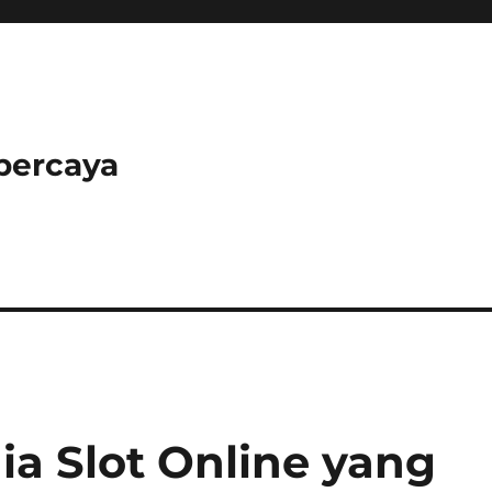
percaya
ia Slot Online yang