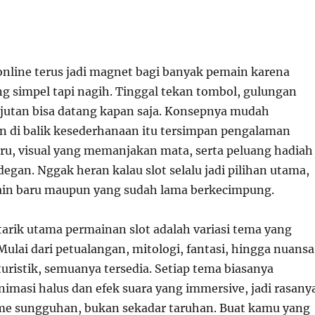
online terus jadi magnet bagi banyak pemain karena
g simpel tapi nagih. Tinggal tekan tombol, gulungan
ejutan bisa datang kapan saja. Konsepnya mudah
 di balik kesederhanaan itu tersimpan pengalaman
ru, visual yang memanjakan mata, serta peluang hadiah
egan. Nggak heran kalau slot selalu jadi pilihan utama,
ain baru maupun yang sudah lama berkecimpung.
tarik utama permainan slot adalah variasi tema yang
ulai dari petualangan, mitologi, fantasi, hingga nuansa
uristik, semuanya tersedia. Setiap tema biasanya
nimasi halus dan efek suara yang immersive, jadi rasany
me sungguhan, bukan sekadar taruhan. Buat kamu yang