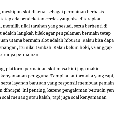
gi, meskipun slot dikenal sebagai permainan berbasis
tetap ada pendekatan cerdas yang bisa diterapkan.
memilih nilai taruhan yang sesuai, serta berhenti di
t adalah langkah bijak agar pengalaman bermain tetap
tujuan utama bermain slot adalah hiburan. Kalau bisa dapa
nangan, itu nilai tambah. Kalau belum hoki, ya anggap
 serunya permainan.
ng, platform permainan slot masa kini juga makin
kenyamanan pengguna. Tampilan antarmuka yang rapi
 serta layanan bantuan yang responsif membuat pemain
 dihargai. Ini penting, karena pengalaman bermain ya
 soal menang atau kalah, tapi juga soal kenyamanan