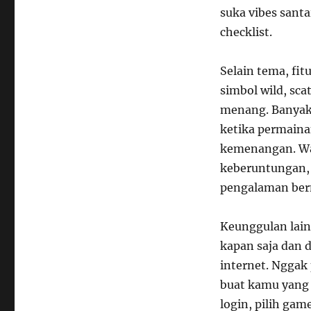
suka vibes santa
checklist.
Selain tema, fitu
simbol wild, sc
menang. Banya
ketika permaina
kemenangan. Wal
keberuntungan, 
pengalaman berm
Keunggulan lain 
kapan saja dan 
internet. Nggak 
buat kamu yang 
login, pilih gam