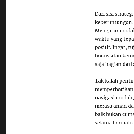
Dari sisi strate
keberuntungan, 
Mengatur modal, 
waktu yang tepa
positif. Ingat, 
bonus atau keme
saja bagian dari
Tak kalah penti
memperhatikan 
navigasi mudah,
merasa aman dan
baik bukan cuma
selama bermain.