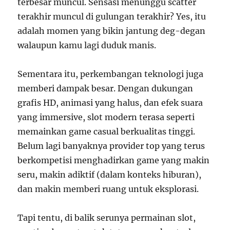
terbesar muncul. Sensasi menunggu scatter
terakhir muncul di gulungan terakhir? Yes, itu
adalah momen yang bikin jantung deg-degan
walaupun kamu lagi duduk manis.
Sementara itu, perkembangan teknologi juga
memberi dampak besar. Dengan dukungan
grafis HD, animasi yang halus, dan efek suara
yang immersive, slot modern terasa seperti
memainkan game casual berkualitas tinggi.
Belum lagi banyaknya provider top yang terus
berkompetisi menghadirkan game yang makin
seru, makin adiktif (dalam konteks hiburan),
dan makin memberi ruang untuk eksplorasi.
Tapi tentu, di balik serunya permainan slot,