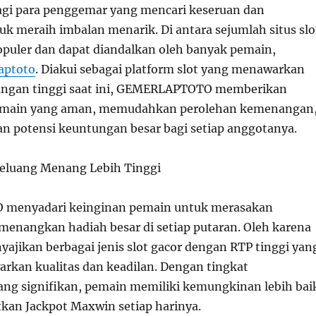
agi para penggemar yang mencari keseruan dan
k meraih imbalan menarik. Di antara sejumlah situs slo
puler dan dapat diandalkan oleh banyak pemain,
aptoto
. Diakui sebagai platform slot yang menawarkan
ngan tinggi saat ini, GEMERLAPTOTO memberikan
rmain yang aman, memudahkan perolehan kemenangan
n potensi keuntungan besar bagi setiap anggotanya.
Peluang Menang Lebih Tinggi
menyadari keinginan pemain untuk merasakan
nangkan hadiah besar di setiap putaran. Oleh karena
enyajikan berbagai jenis slot gacor dengan RTP tinggi yan
rkan kualitas dan keadilan. Dengan tingkat
ng signifikan, pemain memiliki kemungkinan lebih bai
an Jackpot Maxwin setiap harinya.