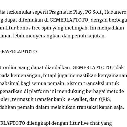
ia terkemuka seperti Pragmatic Play, PG Soft, Habanero
g dapat ditemukan di GEMERLAPTOTO, dengan berbaga
n fitur bonus free spin yang melimpah. Ini menjadikan
mainan lebih menyenangkan dan penuh kejutan.
n GEMERLAPTOTO
lot online yang dapat diandalkan, GEMERLAPTOTO tidak
 pada kemenangan, tetapi juga memastikan kenyamana
aksimal bagi semua pemain. Sistem transaksi untuk
penarikan di platform ini mendukung berbagai metode
ler, termasuk transfer bank, e-wallet, dan QRIS,
ahkan pemain dalam melakukan transaksi kapan saja.
ERLAPTOTO dilengkapi dengan fitur live chat yang