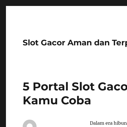
Slot Gacor Aman dan Ter
5 Portal Slot Gac
Kamu Coba
Dalam era hibura