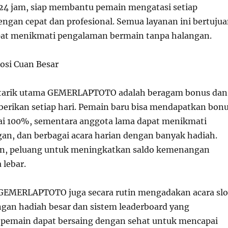
 24 jam, siap membantu pemain mengatasi setiap
ngan cepat dan profesional. Semua layanan ini bertuju
pat menikmati pengalaman bermain tanpa halangan.
osi Cuan Besar
a tarik utama GEMERLAPTOTO adalah beragam bonus dan
berikan setiap hari. Pemain baru bisa mendapatkan bon
i 100%, sementara anggota lama dapat menikmati
ngan, dan berbagai acara harian dengan banyak hadiah.
n, peluang untuk meningkatkan saldo kemenangan
 lebar.
, GEMERLAPTOTO juga secara rutin mengadakan acara slo
ngan hadiah besar dan sistem leaderboard yang
a pemain dapat bersaing dengan sehat untuk mencapai