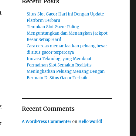
Recent Posts
t
Situs Slot Gacor Hari Ini Dengan Update
Platform Terbaru
Temukan Slot Gacor Paling
Menguntungkan dan Menangkan Jackpot
Besar Setiap Hari!
Cara cerdas memanfaatkan peluang besar
,
di situs gacor terpercaya
Inovasi Teknologi yang Membuat
Permainan Slot Semakin Realistis
Meningkatkan Peluang Menang Dengan
Bermain Di Situs Gacor Terbaik
g
Recent Comments
A WordPress Commenter
on
Hello world!
k