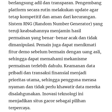
berlangsung adil dan transparan. Pengembang
platform secara rutin melakukan update agar
tetap kompetitif dan aman dari kecurangan.
Sistem RNG (Random Number Generator) yang
teruji keabsahannya menjamin hasil
permainan yang benar-benar acak dan tidak
dimanipulasi. Pemain juga dapat menikmati
fitur demo sebelum bermain dengan uang asli,
sehingga dapat memahami mekanisme
permainan terlebih dahulu. Keamanan data
pribadi dan transaksi finansial menjadi
prioritas utama, sehingga pengguna merasa
nyaman dan tidak perlu khawatir data mereka
disalahgunakan. Inovasi teknologi ini
menjadikan situs gacor sebagai pilihan
terpercaya.