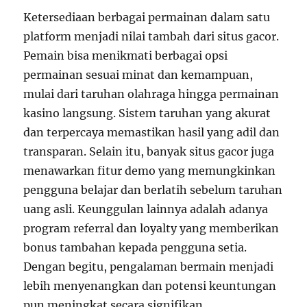
Ketersediaan berbagai permainan dalam satu
platform menjadi nilai tambah dari situs gacor.
Pemain bisa menikmati berbagai opsi
permainan sesuai minat dan kemampuan,
mulai dari taruhan olahraga hingga permainan
kasino langsung. Sistem taruhan yang akurat
dan terpercaya memastikan hasil yang adil dan
transparan. Selain itu, banyak situs gacor juga
menawarkan fitur demo yang memungkinkan
pengguna belajar dan berlatih sebelum taruhan
uang asli. Keunggulan lainnya adalah adanya
program referral dan loyalty yang memberikan
bonus tambahan kepada pengguna setia.
Dengan begitu, pengalaman bermain menjadi
lebih menyenangkan dan potensi keuntungan
pun meningkat secara signifikan.