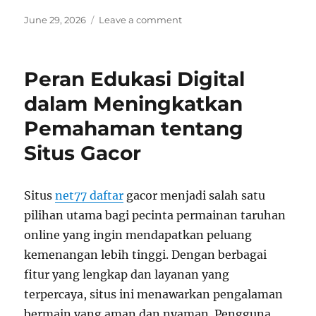
Posted
on
June 29, 2026
Leave a comment
on
Strategi
Pemain
Berpengalaman
Peran Edukasi Digital
Dalam
Meningkatkan
dalam Meningkatkan
Peluang
Pemahaman tentang
Di
Situs
Situs Gacor
Gacor
Situs
net77 daftar
gacor menjadi salah satu
pilihan utama bagi pecinta permainan taruhan
online yang ingin mendapatkan peluang
kemenangan lebih tinggi. Dengan berbagai
fitur yang lengkap dan layanan yang
terpercaya, situs ini menawarkan pengalaman
bermain yang aman dan nyaman. Pengguna