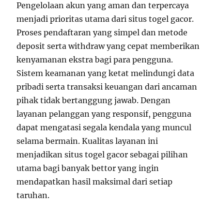
Pengelolaan akun yang aman dan terpercaya
menjadi prioritas utama dari situs togel gacor.
Proses pendaftaran yang simpel dan metode
deposit serta withdraw yang cepat memberikan
kenyamanan ekstra bagi para pengguna.
Sistem keamanan yang ketat melindungi data
pribadi serta transaksi keuangan dari ancaman
pihak tidak bertanggung jawab. Dengan
layanan pelanggan yang responsif, pengguna
dapat mengatasi segala kendala yang muncul
selama bermain. Kualitas layanan ini
menjadikan situs togel gacor sebagai pilihan
utama bagi banyak bettor yang ingin
mendapatkan hasil maksimal dari setiap
taruhan.