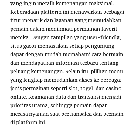
yang ingin meraih kemenangan maksimal.
Keberadaan platform ini menawarkan berbagai
fitur menarik dan layanan yang memudahkan
pemain dalam menikmati permainan favorit
mereka. Dengan tampilan yang user-friendly,
situs gacor memastikan setiap pengunjung
dapat dengan mudah memahami cara bermain
dan mendapatkan informasi terbaru tentang
peluang kemenangan. Selain itu, pilihan menu
yang lengkap memudahkan akses ke berbagai
jenis permainan seperti slot, togel, dan casino
online. Keamanan data dan transaksi menjadi
prioritas utama, sehingga pemain dapat
merasa nyaman saat bertransaksi dan bermain
di platform ini.