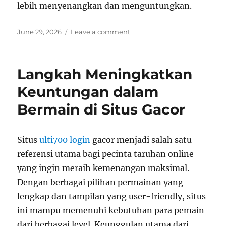
lebih menyenangkan dan menguntungkan.
Posted
on
June 29, 2026
Leave a comment
on
Analisis
Keberhasilan
Kampanye
Langkah Meningkatkan
Pemasaran
Digital
Keuntungan dalam
Situs
Bermain di Situs Gacor
Gacor
Situs
ulti700 login
gacor menjadi salah satu
referensi utama bagi pecinta taruhan online
yang ingin meraih kemenangan maksimal.
Dengan berbagai pilihan permainan yang
lengkap dan tampilan yang user-friendly, situs
ini mampu memenuhi kebutuhan para pemain
dari berbagai level. Keunggulan utama dari