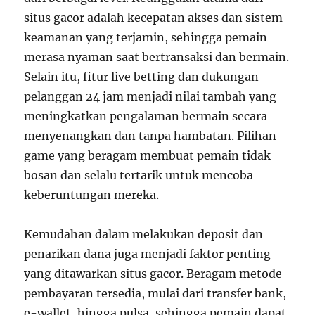
situs gacor adalah kecepatan akses dan sistem
keamanan yang terjamin, sehingga pemain
merasa nyaman saat bertransaksi dan bermain.
Selain itu, fitur live betting dan dukungan
pelanggan 24 jam menjadi nilai tambah yang
meningkatkan pengalaman bermain secara
menyenangkan dan tanpa hambatan. Pilihan
game yang beragam membuat pemain tidak
bosan dan selalu tertarik untuk mencoba
keberuntungan mereka.
Kemudahan dalam melakukan deposit dan
penarikan dana juga menjadi faktor penting
yang ditawarkan situs gacor. Beragam metode
pembayaran tersedia, mulai dari transfer bank,
e-wallet, hingga pulsa, sehingga pemain dapat