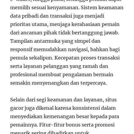
memilih sesuai kenyamanan. Sistem keamanan
data pribadi dan transaksi juga menjadi
prioritas utama, menjaga kerahasiaan pemain
dari ancaman pihak tidak bertanggung jawab.
Tampilan antarmuka yang simpel dan
responsif memudahkan navigasi, bahkan bagi
pemula sekalipun. Kecepatan proses transaksi
serta layanan pelanggan yang ramah dan
profesional membuat pengalaman bermain
semakin menyenangkan dan terpercaya.
Selain dari segi keamanan dan layanan, situs
gacor juga dikenal karena konsistensi dalam
menyediakan kemenangan besar kepada para
pemainnya. Fitur-fitur bonus serta promosi
menarik sering dihadirkan untuk