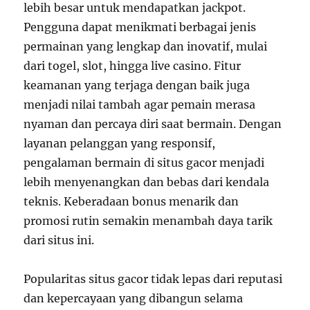
lebih besar untuk mendapatkan jackpot.
Pengguna dapat menikmati berbagai jenis
permainan yang lengkap dan inovatif, mulai
dari togel, slot, hingga live casino. Fitur
keamanan yang terjaga dengan baik juga
menjadi nilai tambah agar pemain merasa
nyaman dan percaya diri saat bermain. Dengan
layanan pelanggan yang responsif,
pengalaman bermain di situs gacor menjadi
lebih menyenangkan dan bebas dari kendala
teknis. Keberadaan bonus menarik dan
promosi rutin semakin menambah daya tarik
dari situs ini.
Popularitas situs gacor tidak lepas dari reputasi
dan kepercayaan yang dibangun selama