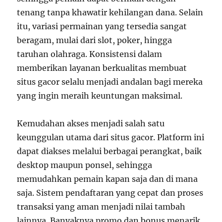
tenang tanpa khawatir kehilangan dana. Selain
itu, variasi permainan yang tersedia sangat
beragam, mulai dari slot, poker, hingga
taruhan olahraga. Konsistensi dalam
memberikan layanan berkualitas membuat
situs gacor selalu menjadi andalan bagi mereka
yang ingin meraih keuntungan maksimal.
Kemudahan akses menjadi salah satu
keunggulan utama dari situs gacor. Platform ini
dapat diakses melalui berbagai perangkat, baik
desktop maupun ponsel, sehingga
memudahkan pemain kapan saja dan di mana
saja. Sistem pendaftaran yang cepat dan proses
transaksi yang aman menjadi nilai tambah
lainnya. Banyaknya promo dan bonus menarik