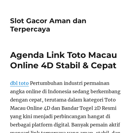
Slot Gacor Aman dan
Terpercaya
Agenda Link Toto Macau
Online 4D Stabil & Cepat
dbl toto
Pertumbuhan industri permainan
angka online di Indonesia sedang berkembang
dengan cepat, terutama dalam kategori Toto
Macau Online 4D dan Bandar Togel 2D Resmi
yang kini menjadi perbincangan hangat di
berbagai platform digital. Banyak pemain aktif