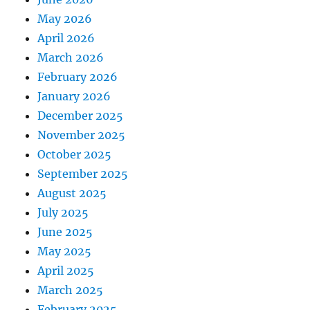
May 2026
April 2026
March 2026
February 2026
January 2026
December 2025
November 2025
October 2025
September 2025
August 2025
July 2025
June 2025
May 2025
April 2025
March 2025
February 2025