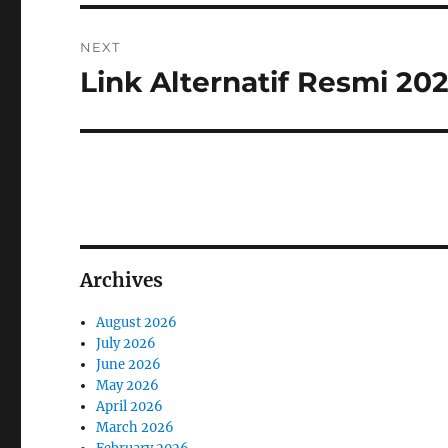
NEXT
Link Alternatif Resmi 202
Next
post:
Archives
August 2026
July 2026
June 2026
May 2026
April 2026
March 2026