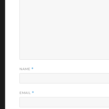
NAME
*
EMAIL
*