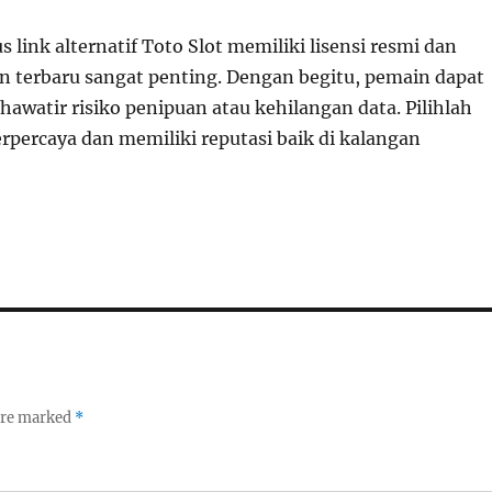
 link alternatif Toto Slot memiliki lisensi resmi dan
 terbaru sangat penting. Dengan begitu, pemain dapat
awatir risiko penipuan atau kehilangan data. Pilihlah
rpercaya dan memiliki reputasi baik di kalangan
 are marked
*