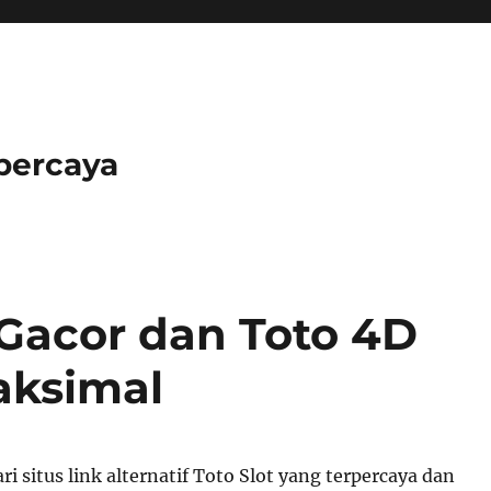
percaya
 Gacor dan Toto 4D
aksimal
i situs link alternatif Toto Slot yang terpercaya dan