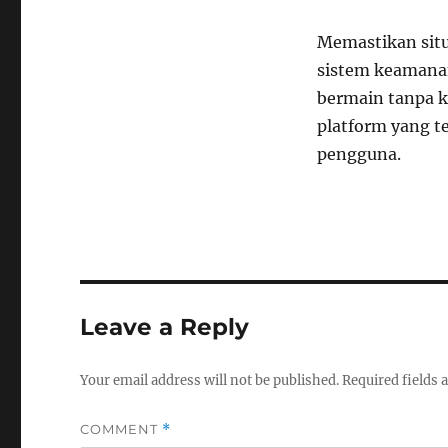
Memastikan situs
sistem keamanan
bermain tanpa kh
platform yang te
pengguna.
Leave a Reply
Your email address will not be published.
Required fields
COMMENT
*