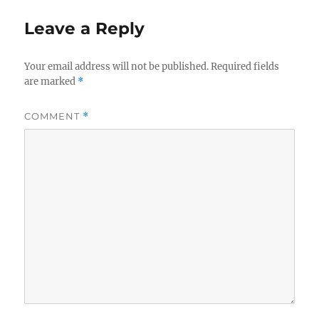
Leave a Reply
Your email address will not be published.
Required fields
are marked
*
COMMENT
*