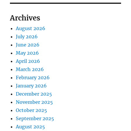
Archives
August 2026
July 2026
June 2026
May 2026
April 2026
March 2026
February 2026
January 2026
December 2025
November 2025
October 2025
September 2025
August 2025