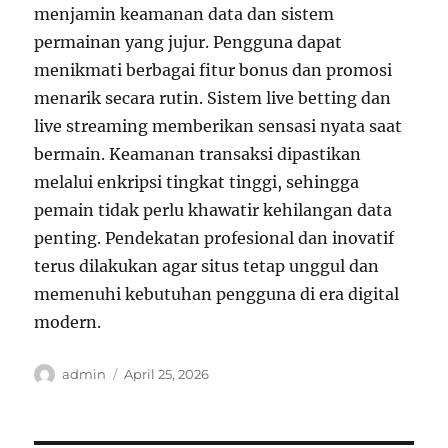
menjamin keamanan data dan sistem
permainan yang jujur. Pengguna dapat
menikmati berbagai fitur bonus dan promosi
menarik secara rutin. Sistem live betting dan
live streaming memberikan sensasi nyata saat
bermain. Keamanan transaksi dipastikan
melalui enkripsi tingkat tinggi, sehingga
pemain tidak perlu khawatir kehilangan data
penting. Pendekatan profesional dan inovatif
terus dilakukan agar situs tetap unggul dan
memenuhi kebutuhan pengguna di era digital
modern.
Author
Posted
admin
April 25, 2026
on