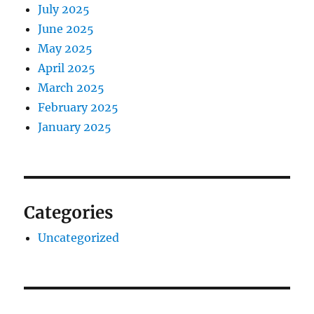
July 2025
June 2025
May 2025
April 2025
March 2025
February 2025
January 2025
Categories
Uncategorized