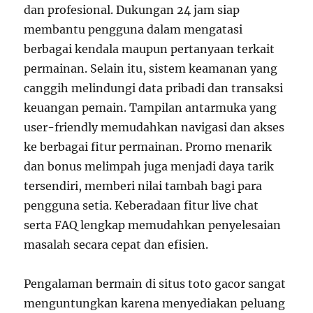
dan profesional. Dukungan 24 jam siap
membantu pengguna dalam mengatasi
berbagai kendala maupun pertanyaan terkait
permainan. Selain itu, sistem keamanan yang
canggih melindungi data pribadi dan transaksi
keuangan pemain. Tampilan antarmuka yang
user-friendly memudahkan navigasi dan akses
ke berbagai fitur permainan. Promo menarik
dan bonus melimpah juga menjadi daya tarik
tersendiri, memberi nilai tambah bagi para
pengguna setia. Keberadaan fitur live chat
serta FAQ lengkap memudahkan penyelesaian
masalah secara cepat dan efisien.
Pengalaman bermain di situs toto gacor sangat
menguntungkan karena menyediakan peluang