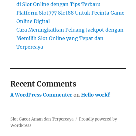
di Slot Online dengan Tips Terbaru
Platform Slot777 Slot88 Untuk Pecinta Game
Online Digital
Cara Meningkatkan Peluang Jackpot dengan
Memilih Slot Online yang Tepat dan
Terpercaya
Recent Comments
A WordPress Commenter
on
Hello world!
Slot Gacor Aman dan Terpercaya
Proudly powered by
WordPress