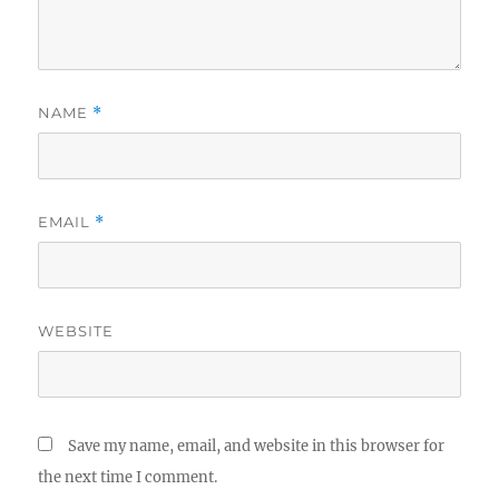
NAME
*
EMAIL
*
WEBSITE
Save my name, email, and website in this browser for
the next time I comment.