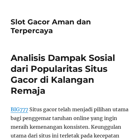
Slot Gacor Aman dan
Terpercaya
Analisis Dampak Sosial
dari Popularitas Situs
Gacor di Kalangan
Remaja
BIG777
Situs gacor telah menjadi pilihan utama
bagi penggemar taruhan online yang ingin
meraih kemenangan konsisten. Keunggulan
utama dari situs ini terletak pada kecepatan