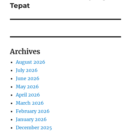
Tepat
Archives
August 2026
July 2026
June 2026
May 2026
April 2026
March 2026
February 2026
January 2026
December 2025