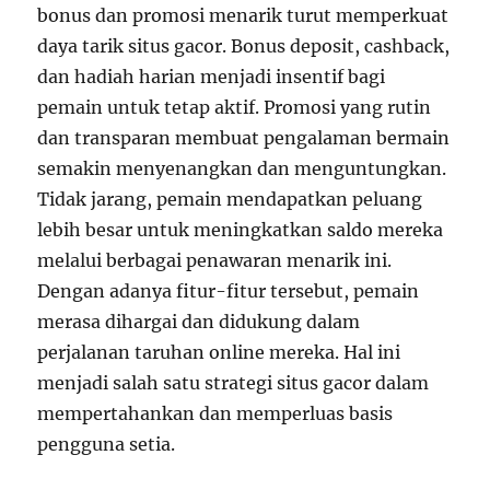
bonus dan promosi menarik turut memperkuat
daya tarik situs gacor. Bonus deposit, cashback,
dan hadiah harian menjadi insentif bagi
pemain untuk tetap aktif. Promosi yang rutin
dan transparan membuat pengalaman bermain
semakin menyenangkan dan menguntungkan.
Tidak jarang, pemain mendapatkan peluang
lebih besar untuk meningkatkan saldo mereka
melalui berbagai penawaran menarik ini.
Dengan adanya fitur-fitur tersebut, pemain
merasa dihargai dan didukung dalam
perjalanan taruhan online mereka. Hal ini
menjadi salah satu strategi situs gacor dalam
mempertahankan dan memperluas basis
pengguna setia.