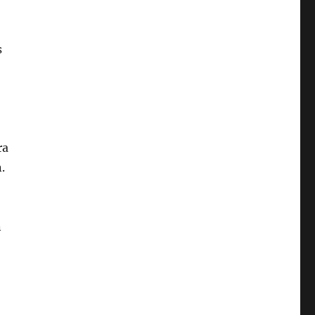
s
ra
.
n