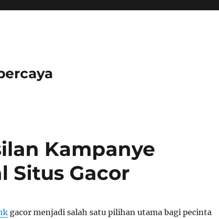
percaya
silan Kampanye
l Situs Gacor
nk
gacor menjadi salah satu pilihan utama bagi pecinta