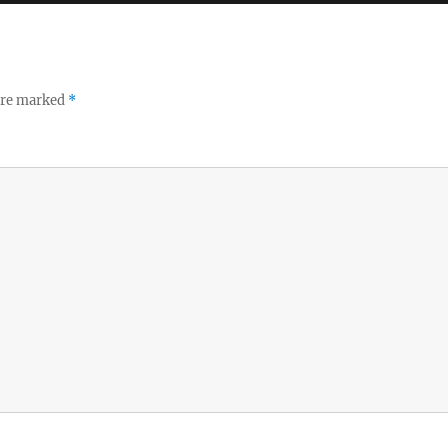
 are marked
*