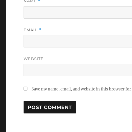
NAME
*
EMAIL
*
WEBSITE
Save my name, email, and website in this browser for