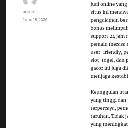
judi online yan
Author
admin
situs ini menaw
Posted
June 18, 2026
pengalaman berm
on
bonus melimpah,
support 24 jam
pemain merasa 
user-friendly, 
slot, togel, dan
gacor ini juga d
menjaga kestabi
Keunggulan utam
yang tinggi dan 
terpercaya, pe
taruhan. Tidak 
yang meningkat