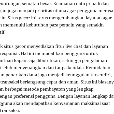
untungan semakin besar. Keamanan data pribadi dan
gan juga menjadi prioritas utama agar pengguna merasa
in. Situs gacor ini terus mengembangkan layanan agar
dan memenuhi kebutuhan para pemain yang semakin
if.
ak situs gacor menyediakan fitur live chat dan layanan
 responsif. Hal ini memudahkan pengguna untuk
ntuan kapan saja dibutuhkan, sehingga pengalaman
i lebih menyenangkan dan tanpa kendala. Kemudahan
dan penarikan dana juga menjadi keunggulan tersendiri,
ansaksi berlangsung cepat dan aman. Situs ini biasany
an berbagai metode pembayaran yang lengkap,
engan preferensi pengguna. Dengan layanan lengkap d
engguna akan mendapatkan kenyamanan maksimal saat
transaksi.