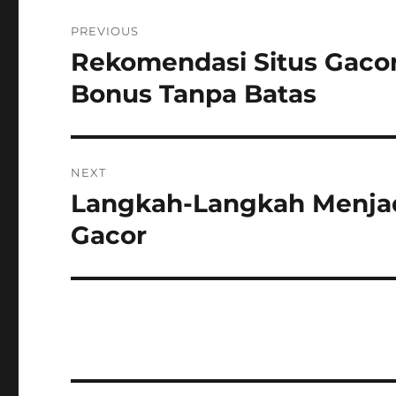
Post
PREVIOUS
navigation
Rekomendasi Situs Gaco
Previous
post:
Bonus Tanpa Batas
NEXT
Langkah-Langkah Menjadi
Next
post:
Gacor