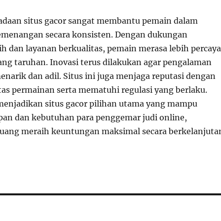
adaan situs gacor sangat membantu pemain dalam
kemenangan secara konsisten. Dengan dukungan
ih dan layanan berkualitas, pemain merasa lebih percaya
ang taruhan. Inovasi terus dilakukan agar pengalaman
narik dan adil. Situs ini juga menjaga reputasi dengan
tas permainan serta mematuhi regulasi yang berlaku.
 menjadikan situs gacor pilihan utama yang mampu
an dan kebutuhan para penggemar judi online,
uang meraih keuntungan maksimal secara berkelanjuta