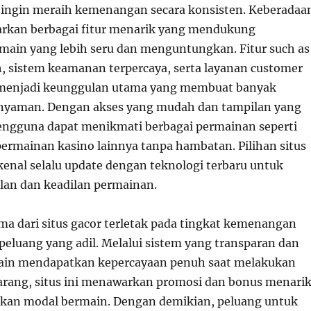
g ingin meraih kemenangan secara konsisten. Keberadaa
arkan berbagai fitur menarik yang mendukung
ain yang lebih seru dan menguntungkan. Fitur such as
 sistem keamanan terpercaya, serta layanan customer
 menjadi keunggulan utama yang membuat banyak
nyaman. Dengan akses yang mudah dan tampilan yang
pengguna dapat menikmati berbagai permainan seperti
 permainan kasino lainnya tanpa hambatan. Pilihan situs
ikenal selalu update dengan teknologi terbaru untuk
lan dan keadilan permainan.
a dari situs gacor terletak pada tingkat kemenangan
peluang yang adil. Melalui sistem yang transparan dan
main mendapatkan kepercayaan penuh saat melakukan
jarang, situs ini menawarkan promosi dan bonus menari
kan modal bermain. Dengan demikian, peluang untuk