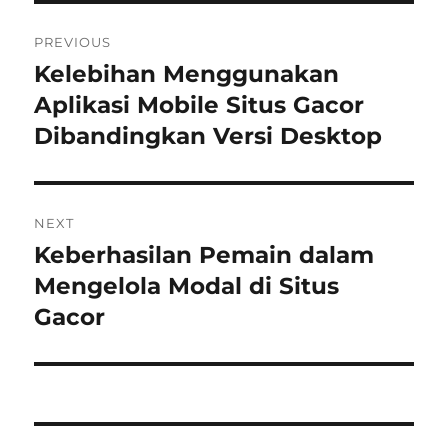
Post
PREVIOUS
navigation
Kelebihan Menggunakan
Previous
post:
Aplikasi Mobile Situs Gacor
Dibandingkan Versi Desktop
NEXT
Keberhasilan Pemain dalam
Next
post:
Mengelola Modal di Situs
Gacor