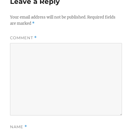
Leave a Reply
Your email address will not be published.
Required fields
are marked
*
COMMENT
*
NAME
*