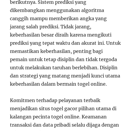
berikutnya. Sistem prediksi yang
dikembangkan menggunakan algoritma
canggih mampu memberikan angka yang
jarang salah prediksi. Tidak jarang,
keberhasilan besar diraih karena mengikuti
prediksi yang tepat waktu dan akurat ini. Untuk
memastikan keberhasilan, penting bagi
pemain untuk tetap disiplin dan tidak tergoda
untuk melakukan taruhan berlebihan. Disiplin
dan strategi yang matang menjadi kunci utama
keberhasilan dalam bermain togel online.
Komitmen terhadap pelayanan terbaik
menjadikan situs togel gacor pilihan utama di
kalangan pecinta togel online. Keamanan
transaksi dan data pribadi selalu dijaga dengan