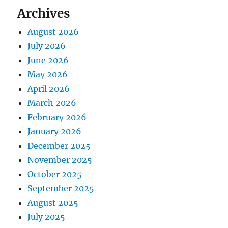
Archives
August 2026
July 2026
June 2026
May 2026
April 2026
March 2026
February 2026
January 2026
December 2025
November 2025
October 2025
September 2025
August 2025
July 2025