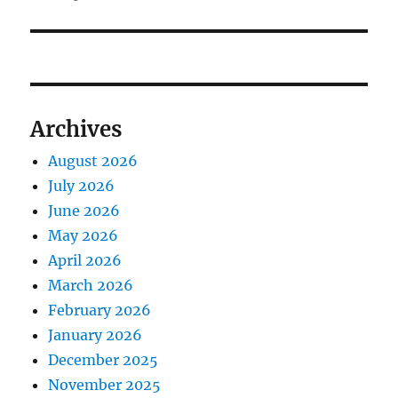
Archives
August 2026
July 2026
June 2026
May 2026
April 2026
March 2026
February 2026
January 2026
December 2025
November 2025