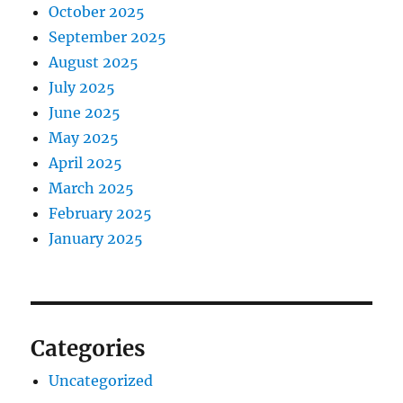
October 2025
September 2025
August 2025
July 2025
June 2025
May 2025
April 2025
March 2025
February 2025
January 2025
Categories
Uncategorized