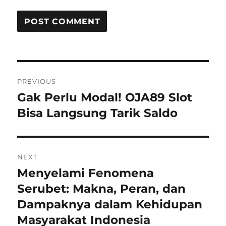
Post
PREVIOUS
navigation
Gak Perlu Modal! OJA89 Slot
Previous
post:
Bisa Langsung Tarik Saldo
NEXT
Menyelami Fenomena
Next
post:
Serubet: Makna, Peran, dan
Dampaknya dalam Kehidupan
Masyarakat Indonesia