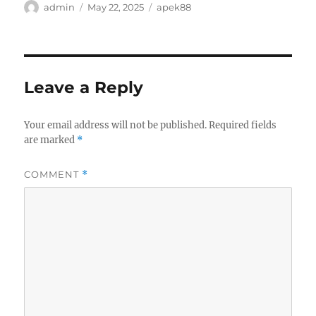
Author
Posted
Tags
admin
May 22, 2025
apek88
on
Leave a Reply
Your email address will not be published.
Required fields
are marked
*
COMMENT
*