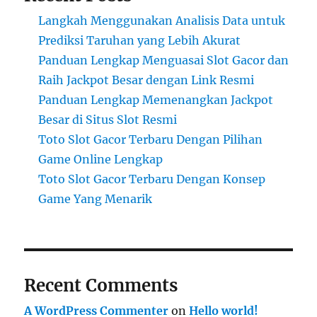
Langkah Menggunakan Analisis Data untuk
Prediksi Taruhan yang Lebih Akurat
Panduan Lengkap Menguasai Slot Gacor dan
Raih Jackpot Besar dengan Link Resmi
Panduan Lengkap Memenangkan Jackpot
Besar di Situs Slot Resmi
Toto Slot Gacor Terbaru Dengan Pilihan
Game Online Lengkap
Toto Slot Gacor Terbaru Dengan Konsep
Game Yang Menarik
Recent Comments
A WordPress Commenter
on
Hello world!