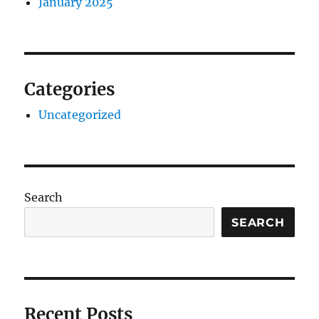
January 2025
Categories
Uncategorized
Search
SEARCH
Recent Posts