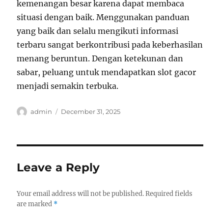
kemenangan besar karena dapat membaca
situasi dengan baik. Menggunakan panduan
yang baik dan selalu mengikuti informasi
terbaru sangat berkontribusi pada keberhasilan
menang beruntun. Dengan ketekunan dan
sabar, peluang untuk mendapatkan slot gacor
menjadi semakin terbuka.
Author
Posted
admin
December 31, 2025
on
Leave a Reply
Your email address will not be published.
Required fields
are marked
*