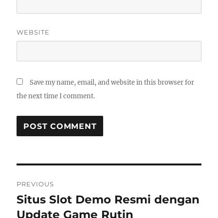
WEBSITE
Save my name, email, and website in this browser for
the next time I comment.
Post
PREVIOUS
navigation
Situs Slot Demo Resmi dengan
Previous
post:
Update Game Rutin