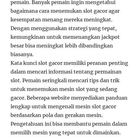
pemain. Banyak pemain ingin mengetahui
bagaimana cara menemukan slot gacor agar
kesempatan menang mereka meningkat.
Dengan menggunakan strategi yang tepat,
kemungkinan untuk memenangkan jackpot
besar bisa meningkat lebih dibandingkan
biasanya.
Kata kunci slot gacor memiliki peranan penting
dalam mencari informasi tentang permainan
slot. Pemain seringkali mencari tips dan trik
untuk menemukan mesin slot yang sedang
gacor. Beberapa website menyediakan panduan
lengkap untuk mengenali mesin slot gacor
berdasarkan pola dan gerakan mesin.
Pengetahuan ini bisa membantu pemain dalam
memilih mesin yang tepat untuk dimainkan.